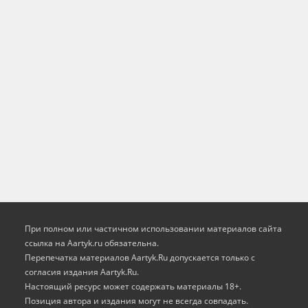
При полном или частичном использовании материалов сайта
ссылка на Aartyk.ru oбязательна.
Перепечатка материалов Aartyk.Ru допускается только с
согласия издания Aartyk.Ru.
Настоящий ресурс может содержать материалы 18+.
Позиция автора и издания могут не всегда совпадать.