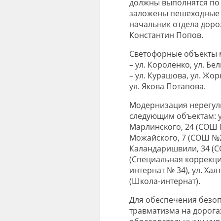
должны выполнятся по 
заложены пешеходные о
начальник отдела доро
Константин Попов.
Светофорные объекты 
– ул. Короленко, ул. Б
– ул. Курашова, ул. Жор
ул. Якова Потапова.
Модернизация нерегул
следующим объектам: ул
Марлинского, 24 (СОШ №
Можайского, 7 (СОШ №24
Каландаришвили, 34 (СО
(Специальная коррекц
интернат № 34), ул. Хал
(Школа-интернат).
Для обеспечения безоп
травматизма на дорог