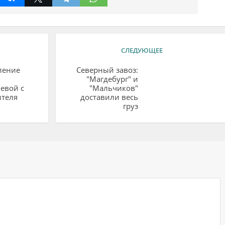
СЛЕДУЮЩЕЕ
ление
Северный завоз:
"Магдебург" и
евой с
"Мальчиков"
ителя
доставили весь
груз
ий