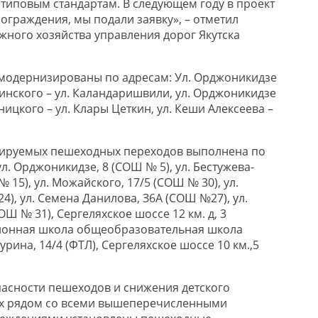
типовым стандартам. В следующем году в проект
граждения, мы подали заявку», – отметил
жного хозяйства управления дорог Якутска
модернизированы по адресам: Ул. Орджоникидзе
елинского – ул. Каландаришвили, ул. Орджоникидзе
ницкого – ул. Клары Цеткин, ул. Кеши Алексеева –
ируемых пешеходных переходов выполнена по
. Орджоникидзе, 8 (СОШ № 5), ул. Бестужева-
 15), ул. Можайского, 17/5 (СОШ № 30), ул.
), ул. Семена Данилова, З6А (СОШ №27), ул.
Ш № 31), Сергеляхское шоссе 12 км. д, 3
ионная школа общеобразовательная школа
турина, 14/4 (ФТЛ), Сергеляхское шоссе 10 км.,5
асности пешеходов и снижения детского
ах рядом со всеми вышеперечисленными