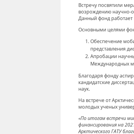
Встречу посвятили мер
возрождению научно-о
Данный фонд работает с
Основными целями фон
Обеспечение моби
представления ди
Апробации научны
Международных ме
Благодаря фонду аспир
кандидатские диссерта
наук.
На встрече от Арктичес
молодых ученых универ
«По итогам встречи ми
финансирования на 202
Арктического ГАТУ благ