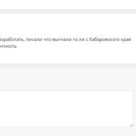
поработать, писали что выгнали то ли с Хабаровского края
нтность
ий