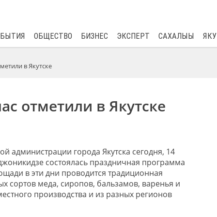
$
81.41
0.48
ОБЫТИЯ
ОБЩЕСТВО
БИЗНЕС
ЭКСПЕРТ
САХАЛЫЫ
ЯКУ
метили в Якутске
ас отметили в Якутске
й администрации города Якутска сегодня, 14
джоникидзе состоялась праздничная программа
ощади в эти дни проводится традиционная
х сортов меда, сиропов, бальзамов, варенья и
естного производства и из разных регионов