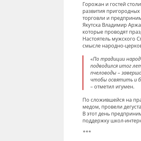
Горожан и гостей стол
развития пригородных 
торговли и предприни
Якутска Владимир Аржа
которые проводят празд
Настоятель мужского С
смысле народно-церков
«
По традиции народ
подводился итог ле
пчеловоды – заверша
чтобы освятить и б
– отметил игумен.
По сложившейся на пра
медом, провели дегуст
В этот день предприни
поддержку школ-интерн
***