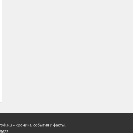
rtyk.Ru – хроника, события и факты.
 5623