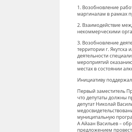
1. Возобновление раб
маргиналам в рамках 
2. Взаимодействие ме
некоммерческими орга
3. Возобновление деят
территории г. Якутска
деятельности специал
мероприятий оказанию
местах в состоянии ал
Инициативу поддержала
Первый заместитель Пр
что депутаты должны п
депутат Николай Васил
медосвидетельствовани
муниципальную програм
А Айаан Васильев – обр
предложением провести