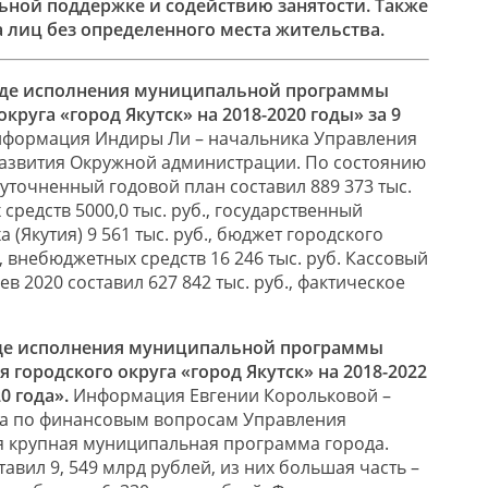
ьной поддержке и содействию занятости. Также
 лиц без определенного места жительства.
оде исполнения муниципальной программы
круга «город Якутск» на 2018-2020 годы» за 9
формация Индиры Ли – начальника Управления
развития Окружной администрации. По состоянию
, уточненный годовой план составил 889 373 тыс.
х средств 5000,0 тыс. руб., государственный
 (Якутия) 9 561 тыс. руб., бюджет городского
., внебюджетных средств 16 246 тыс. руб. Кассовый
в 2020 составил 627 842 тыс. руб., фактическое
де исполнения муниципальной программы
 городского округа «город Якутск» на 2018-2022
0 года».
Информация Евгении Корольковой –
ка по финансовым вопросам Управления
я крупная муниципальная программа города.
вил 9, 549 млрд рублей, из них большая часть –