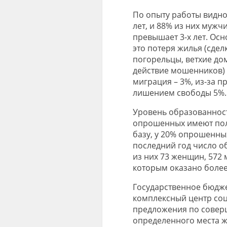
По опыту работы видно,
лет, и 88% из них мужч
превышает 3-х лет. Ос
это потеря жилья (сдел
погорельцы, ветхие до
действие мошенников) –
миграция – 3%, из-за п
лишением свободы 5%.
Уровень образованност
опрошенных имеют пол
базу, у 20% опрошенны
последний год число о
из них 73 женщин, 572 
которым оказано более
Государственное бюдж
комплексный центр со
предложения по совер
определенного места ж