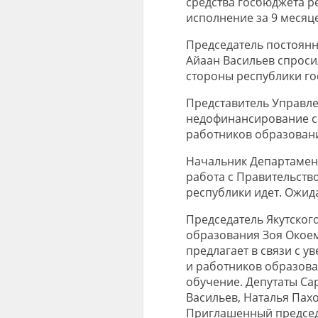
средства госбюджета ре
исполнение за 9 месяце
Председатель постоянн
Айаан Васильев спроси
стороны республики го
Представитель Управле
недофинансирование со
работников образовани
Начальник Департамен
работа с Правительств
республики идет. Ожида
Председатель Якутског
образования Зоя Окоем
предлагает в связи с 
и работников образова
обучение. Депутаты Са
Васильев, Наталья Пах
Приглашенный председа