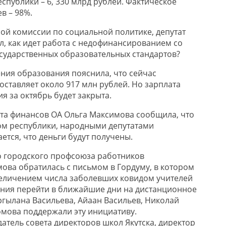
спублики – 6, 330 млрд рублей. Фактическое
в – 98%.
ой комиссии по социальной политике, депутат
л, как идет работа с недофинансированием со
сударственных образовательных стандартов?
ния образования пояснила, что сейчас
ставляет около 917 млн рублей. Но зарплата
я за октябрь будет закрыта.
та финансов ОА Ольга Максимова сообщила, что
ом республики, народными депутатами
ется, что деньги будут получены.
о городского профсоюза работников
ова обратилась с письмом в Гордуму, в котором
увеличением числа заболевших ковидом учителей
ния перейти в ближайшие дни на дистанционное
ргылана Васильева, Айаан Васильев, Николай
омова поддержали эту инициативу.
тель совета директоров школ Якутска, директор