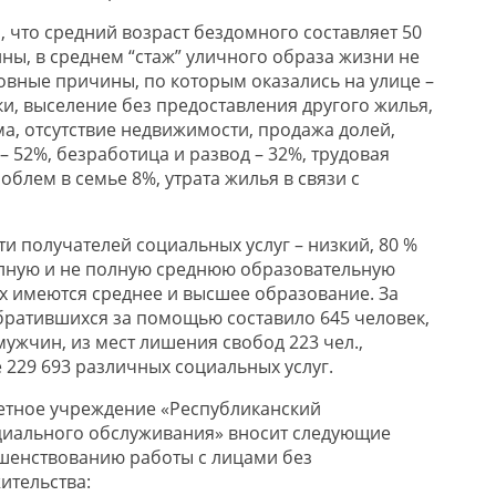
 что средний возраст бездомного составляет 50
ины, в среднем “стаж” уличного образа жизни не
новные причины, по которым оказались на улице –
ки, выселение без предоставления другого жилья,
ма, отсутствие недвижимости, продажа долей,
 52%, безработица и развод – 32%, трудовая
роблем в семье 8%, утрата жилья в связи с
и получателей социальных услуг – низкий, 80 %
ную и не полную среднюю образовательную
х имеются среднее и высшее образование. За
братившихся за помощью составило 645 человек,
мужчин, из мест лишения свобод 223 чел.,
 229 693 различных социальных услуг.
етное учреждение «Республиканский
циального обслуживания» вносит следующие
шенствованию работы с лицами без
ительства: