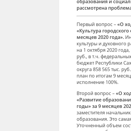
образования и социал
рассмотрена проблема
Первый вопрос –
«О х
«Культура городского о
месяцев 2020 года».
Ин
культуры и духовного 
на 1 октября 2020 года
руб., в т.ч. федеральны
бюджет Республики Саха
округа 858 565 тыс. руб
план по итогам 9 месяце
исполнение 100%.
Второй вопрос –
«О хо
«Развитие образования
годы» за 9 месяцев 202
заместителя начальни
образования. Это сама
Уточненный объем соста