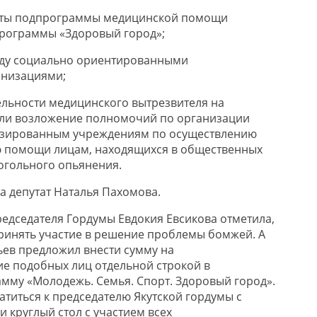
оты подпрограммы медицинской помощи
программы «Здоровый город»;
жду социально ориентированными
низациями;
ельности медицинского вытрезвителя на
 или возложение полномочий по организации
изированным учреждениям по осуществлению
 помощи лицам, находящихся в общественных
когольного опьянения.
 депутат Наталья Пахомова.
едседателя Гордумы Евдокия Евсикова отметила,
ринять участие в решение проблемы бомжей. А
ьев предложил внести сумму на
е подобных лиц отдельной строкой в
му «Молодежь. Семья. Спорт. Здоровый город».
атиться к председателю Якутской гордумы с
 круглый стол с участием всех