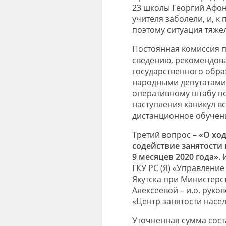
23 школы Георгий Афонс
учителя заболели, и, к
поэтому ситуация тяже
Постоянная комиссия 
сведению, рекомендова
государственного образ
народными депутатами 
оперативному штабу по
наступления каникул в
дистанционное обучени
Третий вопрос –
«О хо
содействие занятости 
9 месяцев 2020 года».
И
ГКУ РС (Я) «Управлени
Якутска при Министерст
Алексеевой – и.о. руко
«Центр занятости насел
Уточненная сумма сост