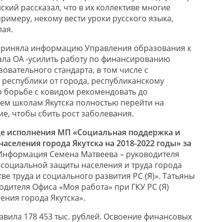
кий рассказал, что в их коллективе многие
 примеру, некому вести уроки русского языка,
лая.
приняла информацию Управления образования к
ла ОА -усилить работу по финансированию
овательного стандарта, в том числе с
республики от города, республиканскому
 борьбе с ковидом рекомендовать до
сем школам Якутска полностью перейти на
е, чтобы сбить рост заболевания.
де исполнения МП «Социальная поддержка и
населения города Якутска на 2018-2022 годы» за
нформация Семена Матвеева – руководителя
е социальной защиты населения и труда города
ве труда и социального развития РС (Я)». Татьяны
водителя Офиса «Моя работа» при ГКУ РС (Я)
ения города Якутска».
авила 178 453 тыс. рублей. Освоение финансовых