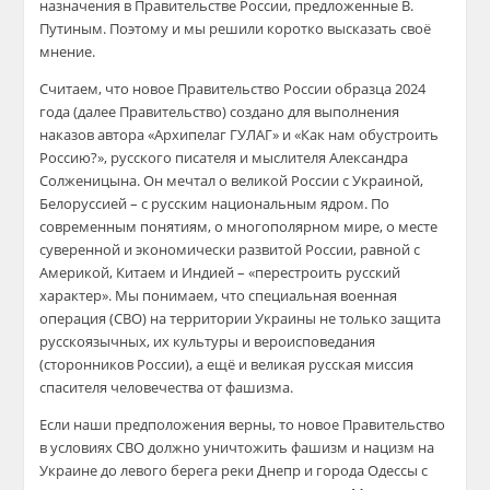
назначения в Правительстве России, предложенные В.
Путиным. Поэтому и мы решили коротко высказать своё
мнение.
Считаем, что новое Правительство России образца 2024
года (далее Правительство) создано для выполнения
наказов автора «Архипелаг ГУЛАГ» и «Как нам обустроить
Россию?», русского писателя и мыслителя Александра
Солженицына. Он мечтал о великой России с Украиной,
Белоруссией – с русским национальным ядром. По
современным понятиям, о многополярном мире, о месте
суверенной и экономически развитой России, равной с
Америкой, Китаем и Индией – «перестроить русский
характер». Мы понимаем, что специальная военная
операция (СВО) на территории Украины не только защита
русскоязычных, их культуры и вероисповедания
(сторонников России), а ещё и великая русская миссия
спасителя человечества от фашизма.
Если наши предположения верны, то новое Правительство
в условиях СВО должно уничтожить фашизм и нацизм на
Украине до левого берега реки Днепр и города Одессы с