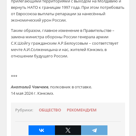
прилегающими территориями с выходом на Молдавию и
вернуть НАТО к границам 1997 года. При этом потребовать
от Евросоюза выплаты репарации за нанесённый
экономический урон России.
Таким образом, главное изменение в Правительстве –
замена министра обороны России генерала армии
С.К.Шойгу гражданским А.Р.Белоусовым – соответствует
мечте А.И.Солженицына и нас, жителей Кэнкэмэ, в
отношении будущего России.
***
Анатолий Чомчоев
, полковник в отставке.
14 мая 2024 г. Кэнкэмэ.
Рубрики:
ОБЩЕСТВО
РЕКОМЕНДУЕМ