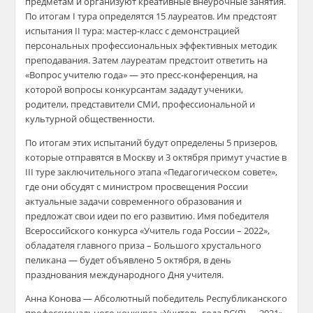
предметам и организуют креативные внеурочные занятия.
По итогам I тура определятся 15 лауреатов. Им предстоят
испытания II тура: мастер-класс с демонстрацией
персональных профессиональных эффективных методик
преподавания. Затем лауреатам предстоит ответить на
«Вопрос учителю года» — это пресс-конференция, на
которой вопросы конкурсантам зададут ученики,
родители, представители СМИ, профессиональной и
культурной общественности.
По итогам этих испытаний будут определены 5 призеров,
которые отправятся в Москву и 3 октября примут участие в
III туре заключительного этапа «Педагогическом совете»,
где они обсудят с министром просвещения России
актуальные задачи современного образования и
предложат свои идеи по его развитию. Имя победителя
Всероссийского конкурса «Учитель года России – 2022»,
обладателя главного приза – Большого хрустального
пеликана — будет объявлено 5 октября, в день
празднования международного Дня учителя.
Анна Конова — Абсолютный победитель Республиканского