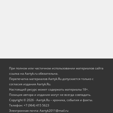
При полном или частичном использовании материалов сайта
ссылка на Aartyk.ru oбязательна.
Перепечатка материалов Aartyk.Ru допускается только с
согласия издания Aartyk.Ru.
Настоящий ресурс может содержать материалы 18+.
Позиция автора и издания могут не всегда совпадать.
Copyright © 2026 - Aartyk.Ru – хроника, события и факты.
Телефон: +7 (964) 415 5623
Электронная почта: Aartyk2011@mail.ru