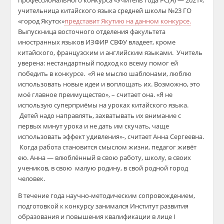
профессионального конкурса «Учитель года РС(Я) — 2021»,
учительница китайского языка средней школы №23 ГО
«город Якутск»
представит Якутию на данном конкурсе.
Выпускница восточного отделения факультета
иностранных языков ИЗФИР СВФУ владеет, кроме
китайского, французским и английским языками. Учитель
уверена: нестандартный подход ко всему помог ей
победить в конкурсе. «Я не мыслю шаблонами, люблю
использовать новые идеи и воплощать их. Возможно, это
моё главное преимущество», – считает она. «Я не
использую суперприёмы на уроках китайского языка.
Детей надо направлять, захватывать их внимание с
первых минут урока и не дать им скучать, чаще
использовать эффект удивления»-, считает Анна Сергеевна.
Когда работа становится смыслом жизни, педагог живёт
ею. Анна — влюблённый в свою работу, школу, в своих
учеников, в свою малую родину, в свой родной город
человек.
В течение года научно-методическим сопровождением,
подготовкой к конкурсу занимался Институт развития
образования и повышения квалификации в лице I