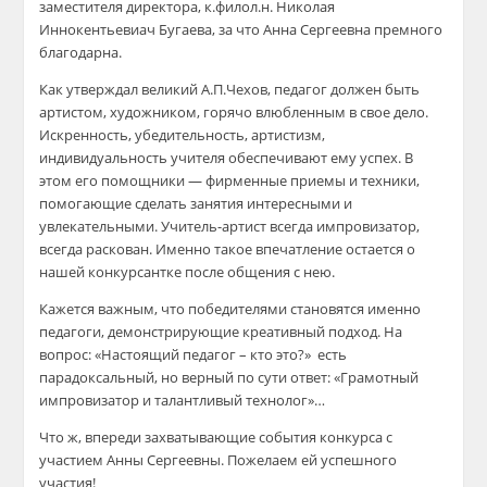
заместителя директора, к.филол.н. Николая
Иннокентьевиач Бугаева, за что Анна Сергеевна премного
благодарна.
Как утверждал великий А.П.Чехов, педагог должен быть
артистом, художником, горячо влюбленным в свое дело.
Искренность, убедительность, артистизм,
индивидуальность учителя обеспечивают ему успех. В
этом его помощники — фирменные приемы и техники,
помогающие сделать занятия интересными и
увлекательными. Учитель-артист всегда импровизатор,
всегда раскован. Именно такое впечатление остается о
нашей конкурсантке после общения с нею.
Кажется важным, что победителями становятся именно
педагоги, демонстрирующие креативный подход. На
вопрос: «Настоящий педагог – кто это?» есть
парадоксальный, но верный по сути ответ: «Грамотный
импровизатор и талантливый технолог»…
Что ж, впереди захватывающие события конкурса с
участием Анны Сергеевны. Пожелаем ей успешного
участия!