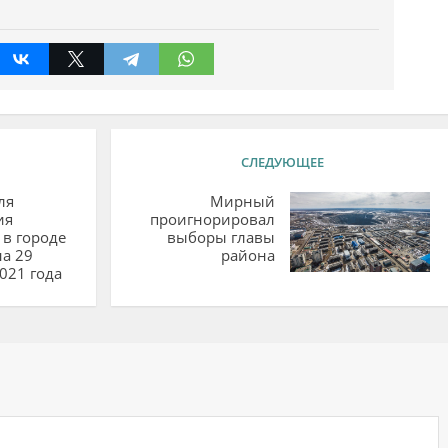
СЛЕДУЮЩЕЕ
ля
Мирный
ия
проигнорировал
в городе
выборы главы
на 29
района
021 года
ий