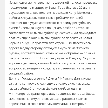
Из-за подтопления взлетно-посадочной полосы перевозка
пассажиров по маршруту Белая Гора-Якутск с 20 июня
осуществляется вертолетом через село Хону Момского
района. Оттуда стыковочными рейсами жителей
арктического улуса доставляют в столицу республики.
Купив билеты до Якутска по ценам, разброс которых
составляет от 18 тысяч рублей до 24 тысяч, им приходится
платить еще около 6 тысяч рублей за перелет из Белой
Горы в Хонуу. Получается, что отдельным пассажирам
дорога в одну сторону обходится чуть ли не 30 тысяч
рублей, соответственно, столько же и обратно — пока не
откроется аэропорт. Поскольку путь от Хонуу до Якутска
короче и дешевле, жители Абыйского улуса стали ставить
вопрос о возмещении средств, затраченных на перелет в
соседний район.
Депутат Государственной Думы РФ Галина Данчикова
взяла на контроль сложившуюся ситуацию. Как сказал
глава района Станислав Цюхцинский, сегодня в
Министерстве транспорта ищут решение вопроса. Здесь
склоняются к тому, что возмещать расходы должен
перевозчик. В свою очередь, компания «Полярные