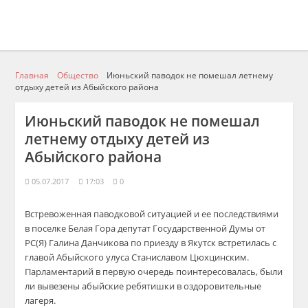
Главная
Общество
Июньский паводок не помешал летнему
отдыху детей из Абыйского района
Июньский паводок не помешал
летнему отдыху детей из
Абыйского района
05.07.2017
17:03
0
Встревоженная паводковой ситуацией и ее последствиями
в поселке Белая Гора депутат Государственной Думы от
РС(Я) Галина Данчикова по приезду в Якутск встретилась с
главой Абыйского улуса Станиславом Цюхцинским.
Парламентарий в первую очередь поинтересовалась, были
ли вывезены абыйские ребятишки в оздоровительные
лагеря.