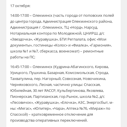
17 октября:
14:00-17:00 – Олекминск (часть города от поповских полей
до центра города, Администрация Олекминского района,
Администрация г. Олекминск, ТЦ «Норд», Нарсуд,
Нотариальная контора по Молодежной, ЦНИРШ, д/с
«Звездочка», «Журавушка», БТИ Регпалата, офис «Мои
документы», гостиницы «Колос» и «Фиалка», «Гармония»,
школа №1 и №7, сберкасса, военкомат) – ремонтные
работы на ПС;
16:45-17:00 – Олекминск (Кудрина-Абагинского, Кирова,
Урицкого, Пушкина, Базарная, Комсомольская, Строда,
Тахватулина, пер. Нагорный, Совхозная, Новочихина,
Черняховского, Лесная, частично улицы: Спасская,
Юбилейная, 30 лет ЯАССР, Кульбертинова, Яковлева,
Пионерская, Партизанская, гор.Рынок, школа №2, д/с
«Лесовичок», «Журавушка», «Елочка», АЗС, Энергосбыт, м-
ны: «Мегас», «Юпитер», «Чара», Аптека №76, «Мираж» по
Спасской) – кратковременное отключение для
производства оперативных переключений.