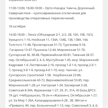
11:00-13:00, 16:00-18:00 – Орто-Нахара, Чамча, Дорожный,
Северная Нюя – кратковременное отключение для
производства оперативных переключений.
18 октября:
14:30-18:00 – Ленск (Объездная 2/1, 2/2, 2В, 10А, 10Б, 10/3,
Урицкого 1-16, Нюйская 11, 134А, 134Б, 138, 138А, 144,
Толстого 11-48, Пролетарская 51-73, Тургенева 9-18,
Гагарина 13-47, Пушкина 12-44, Мирнинская 51-70,
Сунтарская 36, 38-48, Первомайская 60-81, Таежная 28-37,
пер. Октябрьский 3, 4, 6, Мухтуйская 1-45, мкр. Мархинский:
Кедровая 1-9, Лиственная 2-16, проезд 1-й 1-6, проезд 2-й 1-
7, проезд 3-й 1-9, проезд 4-й 1-10, мкр. Чанчик: ул.
Сунтарских строителей 1-58, Нюрбинская 23-86,
Среднеколымская 43-72, Верхневилюйская 53-85, пер.
Мирнинский 1-28; ул. Нагорная 1-34, Заозерная 3-28,
Советская 8-34А, Фурманова 1-27, 29, 31, 31А, 43 База ДРСУ,
7А (д/с «Чебурашка»), 7Б (м-н «Жасмин»), Октябрьская 1-27,
ул. За Мир 1-26А, Каландарашвили 6-28 , 38, 38А (м-н
«Привал»), 40, пер. Больничный 1-13, пер. Совхозный 3, 4, 6,