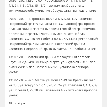
09:30-12:00, 13:30-17:00 – Ярославского 9, 11, 11/1, 13/1, 13,
7/1, 21, 11Б , 7/1а, 15, 13/2 – монтаж прибора учета,
техническое обслуживание оборудования на подстанции;
09:30-17:00 – Покровское ш. 9 км 1/4, 3/3а, 43д, частично,
Покровский тракт 9 км частично, СОТ Ионосфера, проезд
Зеленая долина частично, проезд Теплый ветер частично,
проезд Виноградный частично, мкр. 40 лет Победы
частично, СОТ 40 лет Победы 60, 62, 58, 14, с. Пригородный:
Покровский тр. 7 км частично, Покровский тр. 8 км
частично, Покровский тр. 10 км частично – работы на ВЛ;
13:00-17:00 – Маганский
тр.
2 км Молодежный поселок
Спутник-2
д.
24/8-38/3;
мкр. Марха:
ул. Якутская 2-31/3, пер.
Амгинский 6, пер. Заозерный 12 –
у
становка
прибора
учета;
13:00-17:00 –
мкр. Марха:
ул. Новая 1-19, ул. Крестьянская 1,
2а, 3, 6, ул. Хонуу 1б, 17, 18, 20, 21, 24, ул. Котлован 1, 1/1, 2, 4,
ул. Полевая 1, 25, 38, ул. Тепличная 4/2 –
у
становка
прибора
учета;
18 октября: