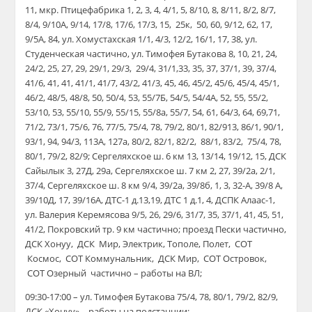
11, мкр. Птицефабрика 1, 2, 3, 4, 4/1, 5, 8/10, 8, 8/11, 8/2, 8/7,
8/4, 9/10А, 9/14, 17/8, 17/6, 17/3, 15, 25к, 50, 60, 9/12, 62, 17,
9/5А, 84, ул. Хомустахская 1/1, 4/3, 12/2, 16/1, 17, 38, ул.
Студенческая частично, ул. Тимофея Бутакова 8, 10, 21, 24,
24/2, 25, 27, 29, 29/1, 29/3, 29/4, 31/1,33, 35, 37, 37/1, 39, 37/4,
41/6, 41, 41, 41/1, 41/7, 43/2, 41/3, 45, 46, 45/2, 45/6, 45/4, 45/1,
46/2, 48/5, 48/8, 50, 50/4, 53, 55/7Б, 54/5, 54/4А, 52, 55, 55/2,
53/10, 53, 55/10, 55/9, 55/15, 55/8а, 55/7, 54, 61, 64/3, 64, 69,71,
71/2, 73/1, 75/6, 76, 77/5, 75/4, 78, 79/2, 80/1, 82/913, 86/1, 90/1,
93/1, 94, 94/3, 113А, 127а, 80/2, 82/1, 82/2, 88/1, 83/2, 75/4, 78,
80/1, 79/2, 82/9; Сергеляхское ш. 6 км 13, 13/14, 19/12, 15, ДСК
Сайылык 3, 27Д, 29а, Сергеляхское ш. 7 км 2, 27, 39/2а, 2/1,
37/4, Сергеляхское ш. 8 км 9/4, 39/2а, 39/8б, 1, 3, 32-А, 39/8 А,
39/10Д, 17, 39/16А, ДТС-1 д.13,19, ДТС 1 д.1, 4, ДСПК Алаас-1,
ул. Валерия Керемясова 9/5, 26, 29/6, 31/7, 35, 37/1, 41, 45, 51,
41/2, Покровский тр. 9 км частично; проезд Пески частично,
ДСК Хонуу, ДСК Мир, Электрик, Тополе, Полет, СОТ
Космос, СОТ Коммунальник, ДСК Мир, СОТ Островок,
СОТ Озерный частично – работы на ВЛ;
09:30-17:00 – ул. Тимофея Бутакова 75/4, 78, 80/1, 79/2, 82/9,
ДСК «Хонуу» – работы на подстанции;