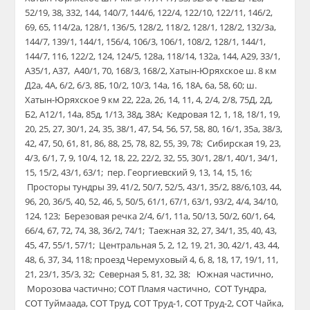
52/19, 38, 332, 144, 140/7, 144/6, 122/4, 122/10, 122/11, 146/2,
69, 65, 114/2а, 128/1, 136/5, 128/2, 118/2, 128/1, 128/2, 132/3а,
144/7, 139/1, 144/1, 156/4, 106/3, 106/1, 108/2, 128/1, 144/1,
144/7, 116, 122/2, 124, 124/5, 128а, 118/14, 132а, 144, А29, 33/1,
А35/1, А37, А40/1, 70, 168/3, 168/2, Хатын-Юряхское ш. 8 км
Д2а, 4А, 6/2, 6/3, 8Б, 10/2, 10/3, 14а, 16, 18А, 6а, 58, 60; ш.
Хатын-Юряхское 9 км 22, 22а, 26, 14, 11, 4, 2/4, 2/8, 75Д, 2Д,
Б2, А12/1, 14а, 85д, 1/13, 38д, 38А; Кедровая 12, 1, 18, 18/1, 19,
20, 25, 27, 30/1, 24, 35, 38/1, 47, 54, 56, 57, 58, 80, 16/1, 35а, 38/3,
42, 47, 50, 61, 81, 86, 88, 25, 78, 82, 55, 39, 78; Сибирская 19, 23,
4/3, 6/1, 7, 9, 10/4, 12, 18, 22, 22/2, 32, 55, 30/1, 28/1, 40/1, 34/1,
15, 15/2, 43/1, 63/1; пер. Георгиевский 9, 13, 14, 15, 16;
Просторы тундры 39, 41/2, 50/7, 52/5, 43/1, 35/2, 88/6,103, 44,
96, 20, 36/5, 40, 52, 46, 5, 50/5, 61/1, 67/1, 63/1, 93/2, 4/4, 34/10,
124, 123; Березовая речка 2/4, 6/1, 11а, 50/13, 50/2, 60/1, 64,
66/4, 67, 72, 74, 38, 36/2, 74/1; Таежная 32, 27, 34/1, 35, 40, 43,
45, 47, 55/1, 57/1; Центральная 5, 2, 12, 19, 21, 30, 42/1, 43, 44,
48, 6, 37, 34, 118; проезд Черемуховый 4, 6, 8, 18, 17, 19/1, 11,
21, 23/1, 35/3, 32; Северная 5, 81, 32, 38; Южная частично,
Морозова частично; СОТ Пламя частично, СОТ Тундра,
СОТ Туймаада, СОТ Труд, СОТ Труд-1, СОТ Труд-2, СОТ Чайка,