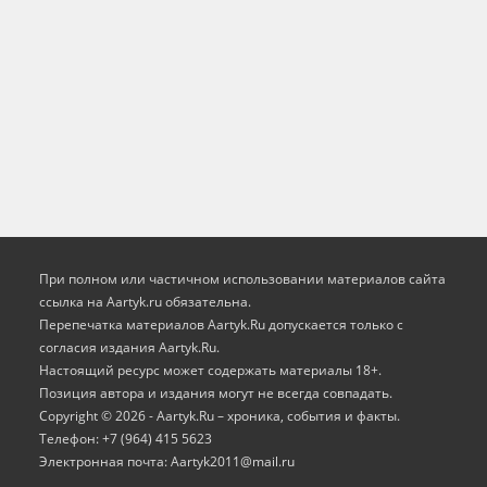
При полном или частичном использовании материалов сайта
ссылка на Aartyk.ru oбязательна.
Перепечатка материалов Aartyk.Ru допускается только с
согласия издания Aartyk.Ru.
Настоящий ресурс может содержать материалы 18+.
Позиция автора и издания могут не всегда совпадать.
Copyright © 2026 - Aartyk.Ru – хроника, события и факты.
Телефон: +7 (964) 415 5623
Электронная почта: Aartyk2011@mail.ru