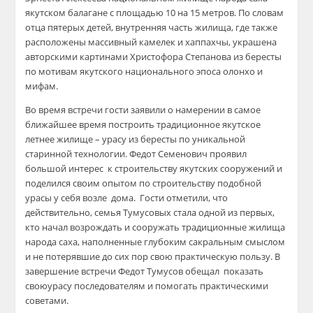
якутском
балагане
с площадью 10 на 15 метров.
По словам
отца пятерых детей, внутренняя часть жилища, где также
расположены массивный камелек и хаппахчы, украшена
авторскими картинами Христофора Степанова из бересты
по мотив
ам якутского национального эпоса олонхо и
мифам.
Во время встречи
гости заявили о намерении
в самое
ближайшее время
построить
традиционное якутское
летнее жилище –
урасу
из бересты по уникальной
старинной
технологии.
Федот Семенович проявил
большой интерес к строительству якутских сооружений и
поделился своим опытом по строительству подобной
урасы
у себя возле дома.
Гости отметили, что
действи
тельно, семья
Тумусовых
стала
одной из первых,
кто начал
возрождать и
сооружать т
радиционные
жилища
народа саха
, наполненные глубоким сакральным смыслом
и не потерявшие до сих пор свою практическую пользу.
В
завершение встречи Федот
Тумусов
обещал показать
свою
урасу
последователям и помогать практическими
советами.