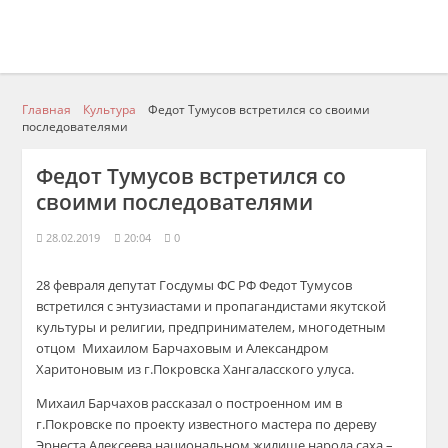
Главная
Культура
Федот Тумусов встретился со своими
последователями
Федот Тумусов встретился со
своими последователями
28.02.2019
20:04
0
28 февраля депутат Госдумы ФС
РФ Ф
едот
Тумусов
встретился с энтузиастами и пропагандистами якутской
культуры и религии, предпринимателем, многодетным
отцом
Михаилом
Барчаховым
и
Александром
Харитоновым
из г
.П
окровска
Хангаласского
улуса.
Михаил
Барчахов
рассказал о
построенном им
в
г
.П
окровске по проекту известного мастера по дереву
Эрнеста Алексеева
национальном жилище народ
а
саха
–