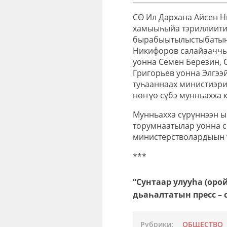
СӨ Ил Дархана Айсен Н
хамыыһыйа тэриллиити
бырабыытылыстыбатын 
Никифоров салайааччыл
уонна Семен Березин, 
Григорьев уонна Элгээ
туһааннаах министиэри
нөҥүө сүбэ мунньахха 
Мунньахха сүрүннээн 
торумнаатылар уонна с
министерстволардыын ү
***
“Сунтаар улууhа (ор
дьаһалтатын пресс – 
Рубрики:
ОБЩЕСТВО