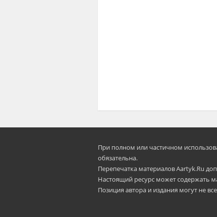
При полном или частичном использован
oбязательна.
Перепечатка материалов Aartyk.Ru допу
Настоящий ресурс может содержать м
Позиция автора и издания могут не все