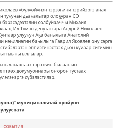
иколаев үбүлүөйүнэн тэрээһини тэрийэргэ анал
н туһунан дьаһалыгар олоҕуран СӨ
бэрэсэдээтэлин солбуйааччы Михаил
аах, Ил Түмэн депутаттара Андрей Николаев
Сунтаар улууһун Аҕа баһылыга Анатолий
йи нэһилиэгин баһылыга Гаврил Яковлев ону сэргэ
стибэлэртэн эппиэтинэстээх дьон куйаар ситимин
кыттыыны ыллылар.
ыытыллыахтаах тэрээһин былаанын
өптөөх докумуоннары оҥорон тустаах
лэлэһэргэ сүбэлэстилэр.
ойуона)” муниципальнай оройуон
сулууспата
СОБЫТИЯ