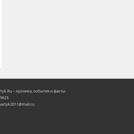
rtyk.Ru – хроника, события и факты.
 5623
Aartyk2011@mail.ru