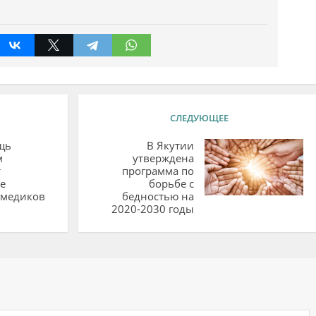
СЛЕДУЮЩЕЕ
щь
В Якутии
м
утверждена
т
программа по
е
борьбе с
 медиков
бедностью на
2020-2030 годы
ий