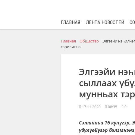
ГЛАВНАЯ
ЛЕНТА НОВОСТЕЙ
С
Главная
Общество
Элгээйи нэһилиэг
тэрилиннэ
Элгээйи нэһ
сыллаах үбү
мунньах тэ
17.11.2020
08:35
0
Сэтинньи 16 күнүгэр, 
үбүлүөйүгэр бэлэмнэнэ