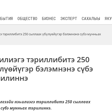
$
80.93
0.2
ОБЫТИЯ
ОБЩЕСТВО
БИЗНЕС
ЭКСПЕРТ
САХАЛЫЫ
ЯКУ
э тэриллибитэ 250 сыллаах үбүлүөйүгэр бэлэмнэнэ сүбэ мунньах
илиэгэ тэриллибитэ 250
лүөйүгэр бэлэмнэнэ сүбэ
рилиннэ
Элгээйи нэһилиэгэ тэриллибитэ 250 сыллаах
 сүбэ мунньах тэрилиннэ.