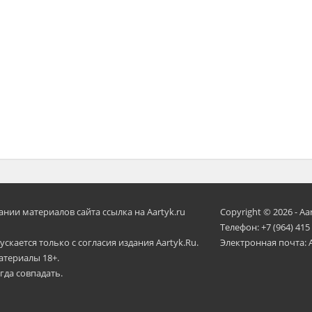
ии материалов сайта ссылка на Aartyk.ru
Copyright © 2026 - Aa
Телефон: +7 (964) 415
скается только с согласия издания Aartyk.Ru.
Электронная почта: 
атериалы 18+.
гда совпадать.