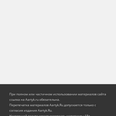
При полном или частичном использовании материалов сайта
ссылка на Aartyk.ru oбязательна.
Перепечатка материалов Aartyk.Ru допускается только с
согласия издания Aartyk.Ru.
Настоящий ресурс может содержать материалы 18+.