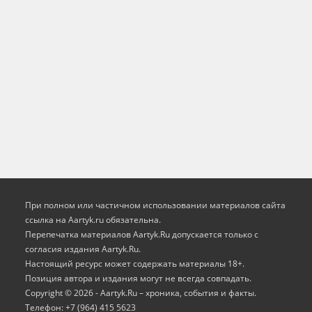
При полном или частичном использовании материалов сайта
ссылка на Aartyk.ru oбязательна.
Перепечатка материалов Aartyk.Ru допускается только с
согласия издания Aartyk.Ru.
Настоящий ресурс может содержать материалы 18+.
Позиция автора и издания могут не всегда совпадать.
Copyright © 2026 - Aartyk.Ru – хроника, события и факты.
Телефон: +7 (964) 415 5623