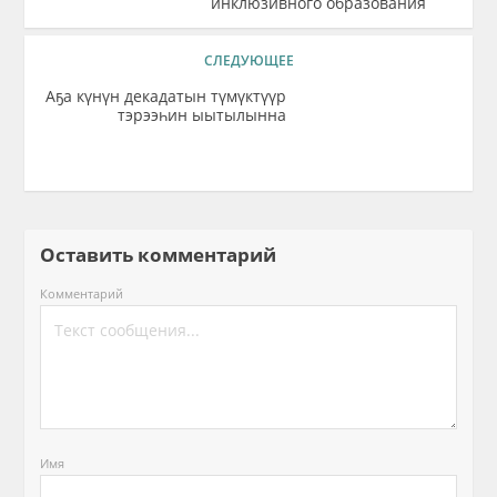
инклюзивного образования
СЛЕДУЮЩЕЕ
Аҕа күнүн декадатын түмүктүүр
тэрээһин ыытылынна
Оставить комментарий
Комментарий
Имя