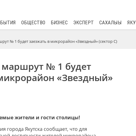
$
82.17
0.76
ОБЫТИЯ
ОБЩЕСТВО
БИЗНЕС
ЭКСПЕРТ
САХАЛЫЫ
ЯКУ
рут № 1 будет заезжать в микрорайон «Звездный» (сектор С)
 маршрут № 1 будет
 микрорайон «Звездный»
емые жители и гости столицы!
я города Якутска сообщает, что для
тной доступности жителей микрорайона