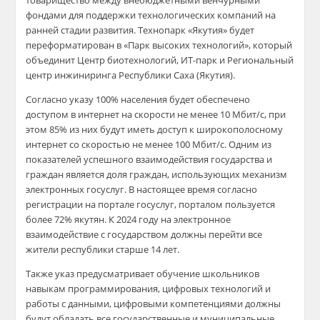
товарищество между внебюджетными венчурными
фондами для поддержки технологических компаний на
ранней стадии развития. Технопарк «Якутия» будет
переформатирован в «Парк высоких технологий», который
объединит Центр биотехнологий, ИТ-парк и Региональный
центр инжиниринга Республики Саха (Якутия).
Согласно у
казу 100% населения будет обеспечено
доступом в интернет на скорости не менее 10 Мбит/с, при
этом 85% из них будут иметь доступ к широкополосному
интернет со скоростью не менее 100 Мбит/с. Одним из
показателей успешного взаимодействия государства и
граждан является доля граждан, использующих механизм
электронных
госуслуг
. В настоящее время согласно
регистрации
на портале
госуслуг
,
порталом пользуется
более 72% якутян. К 2024 году на электронное
взаимодействие с государством должны перейти все
жители республики старше 14 лет.
Также указ предусматривает обучение школьников
навыкам программирования, цифровых технологий и
работы с данными, цифровыми компетенциями должны
будут обладать все государственные и муниципальные