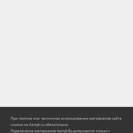
При полном или частичном использовании материалов сайта
ссылка на Aartyk.ru oбязательна.
Перепечатка материалов Aartyk.Ru допускается только с