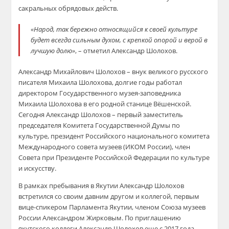
сакральных обрядовых действ.
«Народ, так бережно относящийся к своей культуре
будет всегда сильным духом, с крепкой опорой и верой в
лучшую долю»
, – отметил Александр Шолохов.
Александр Михайлович Шолохов – внук великого русского
писателя Михаила Шолохова, долгие годы работал
директором Государственного музея-заповедника
Михаила Шолохова в его родной станице Вёшенской.
Сегодня Александр Шолохов – первый заместитель
председателя Комитета Государственной Думы по
культуре, президент Российского национального комитета
Международного совета музеев (ИКОМ России), член
Совета при Президенте Российской Федерации по культуре
и искусству.
В рамках пребывания в Якутии Александр Шолохов
встретился со своим давним другом и коллегой, первым
вице-спикером Парламента Якутии, членом Союза музеев
России Александром Жирковым. По приглашению
якутского коллеги Александр Шолохов еще с 2017 года