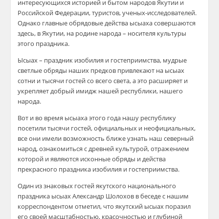
интересующихся историей и бытом народов Якутии и
Российской Федерации, туристов, ученых-исследователей.
Однако главные обрядовые действа ысыаха совершаются
здесь, в Якутии, на родине народа – носителя культуры
этого праздника.
Ысыах – праздник изобилия и гостеприимства, мудрые
светлые обряды наших предков привлекают на ысыах
сотни и тысячи гостей со всего света, а это расширяет и
укрепляет добрый имидж нашей республики, нашего
народа.
Вот и во время ысыаха этого года нашу республику
посетили тысячи гостей, официальных и неофициальных,
все они имели возможность ближе узнать наш северный
народ, ознакомиться с древней культурой, отражением
которой и являются исконные обряды и действа
прекрасного праздника изобилия и гостеприимства.
Один из знаковых гостей якутского национального
праздника ысыах Александр Шолохов в беседе с нашим
корреспондентом отметил, что якутский ысыах поразил
его своей масштабностью, красочностью и глубиной