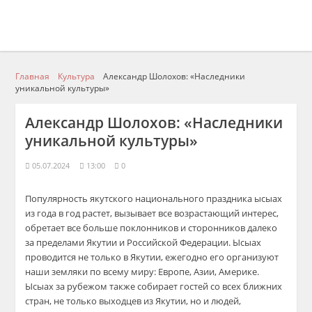
Главная
Культура
Александр Шолохов: «Наследники
уникальной культуры»
Александр Шолохов: «Наследники
уникальной культуры»
05.07.2024
13:00
0
Популярность якутского национального праздника ысыах
из года в год растет, вызывает все возрастающий интерес,
обретает все больше поклонников и сторонников далеко
за пределами Якутии и Российской Федерации. Ысыах
проводится не только в Якутии, ежегодно его организуют
наши земляки по всему миру: Европе, Азии, Америке.
Ысыах за рубежом также собирает гостей со всех ближних
стран, не только выходцев из Якутии, но и людей,