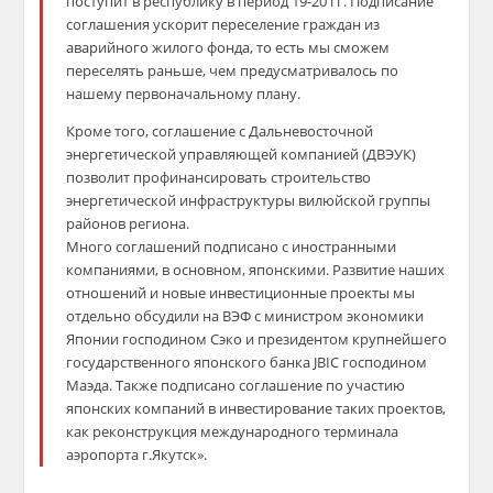
поступит в республику в период 19-20 гг. Подписание
соглашения ускорит переселение граждан из
аварийного жилого фонда, то есть мы сможем
переселять раньше, чем предусматривалось по
нашему первоначальному плану.
Кроме того, соглашение с Дальневосточной
энергетической управляющей компанией (ДВЭУК)
позволит профинансировать строительство
энергетической инфраструктуры вилюйской группы
районов региона.
Много соглашений подписано с иностранными
компаниями, в основном, японскими. Развитие наших
отношений и новые инвестиционные проекты мы
отдельно обсудили на ВЭФ с министром экономики
Японии господином Сэко и президентом крупнейшего
государственного японского банка JBIC господином
Маэда. Также подписано соглашение по участию
японских компаний в инвестирование таких проектов,
как реконструкция международного терминала
аэропорта г.Якутск».