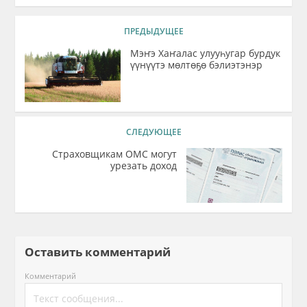
ПРЕДЫДУЩЕЕ
Мэҥэ Хаҥалас улууһугар бурдук
үүнүүтэ мөлтөҕө бэлиэтэнэр
СЛЕДУЮЩЕЕ
Страховщикам ОМС могут
урезать доход
Оставить комментарий
Комментарий