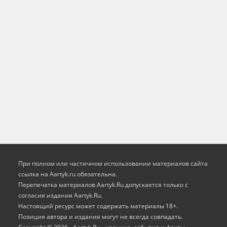
При полном или частичном использовании материалов сайта
ссылка на Aartyk.ru oбязательна.
Перепечатка материалов Aartyk.Ru допускается только с
согласия издания Aartyk.Ru.
Настоящий ресурс может содержать материалы 18+.
Позиция автора и издания могут не всегда совпадать.