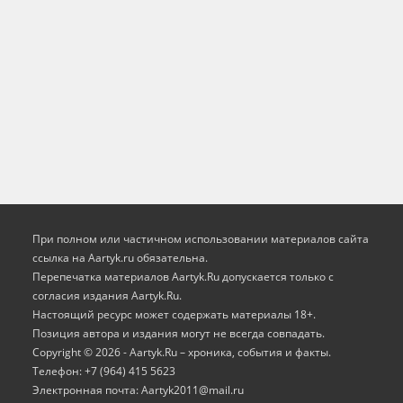
При полном или частичном использовании материалов сайта
ссылка на Aartyk.ru oбязательна.
Перепечатка материалов Aartyk.Ru допускается только с
согласия издания Aartyk.Ru.
Настоящий ресурс может содержать материалы 18+.
Позиция автора и издания могут не всегда совпадать.
Copyright © 2026 - Aartyk.Ru – хроника, события и факты.
Телефон: +7 (964) 415 5623
Электронная почта: Aartyk2011@mail.ru