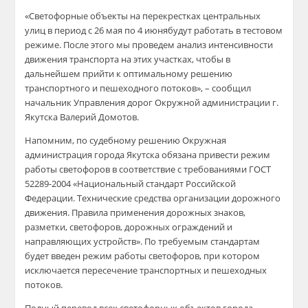
«
Светофорные объекты на перекрестках центральных
улиц в период с 26 мая по 4 июня
будут работать в тестовом
режиме
. После этого
мы проведем
анализ интенсивнос
ти
движения транспорта
на этих участках
, чтобы в
дальнейшем прийти к оптимальному решению
транспортного и пешеходного потоков
»
, –
сообщил
начальник Управления дорог Окружной администрации г.
Якутска Валерий
Домотов
.
Напомним, по судебному решению
Окружная
администрация города Якутска обязана привести режим
работы светофоров в соответствие с требованиями ГОСТ
52289-2004 «Национальный стандарт Российской
Федерации. Технические средства организации дорожного
движения. Правила применения дорожных знаков,
разметки, светофоров, дорожных ограждений и
направляющих устройств». По требуемым стандартам
будет введен режим
работы светофор
ов, при котором
исключается пересечение транспортных и пешеходных
потоков.