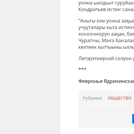
уонна ыалдьыт суруйаач
Кондратьев истиҥ санаа
”Аныгы кэм уонна ааҕы
учууталары кыта истиҥн
хоһооннорун ааҕан, би
Чурапчы, Мэҥэ Хаҥалас, 
көхтөөх кыттыыны ылл
Литэрэтиирнэй солуон у
***
Февронья Ядрихинска
Рубрики:
ОБЩЕСТВО