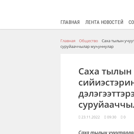
ГЛАВНАЯ
ЛЕНТА НОВОСТЕЙ
С
Главная
Общество
Саха тылын учуут
суруйааччылар муһуннулар
Саха тылын
сийиэстэри
дэлэгээттэр
суруйааччы
23.11.2022
09:30
0
Саха тылын учууталлар