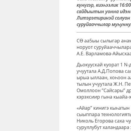
күнүгэр, киэһээлик 16:0
сайдыытын уонна идэн
Литэрэтиринэй солуон 
суруйааччылар муһунну
СӨ аа5ыы сылыгар анам
норуот суруйааччылара 
А.Е. Варламова-Айысха
Дьокуускай куорат 1 N-
учуутала А.Д.Попова с
ырыа ыллаан, хоһоон аа
тылын учуутала Ж.Н. П
Омоллоон ”Сайсары” др
кэрэхсиир гына кыайа-
«Айар” кинигэ кыһатын 
сыыппара технологиятын
Николь Егорова саха чу
суруллубут халандаара