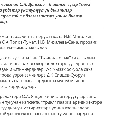
0 чаастан С.Н. Донской – II аатын сүгэр Үөрэх
и үрдэтэр үнстүтүүтүн дьиэтигэр
тула сийиэс дэлэгээттэрэ уонна биллэр
лар.
мыт тэрээһиҥҥэ норуот поэта И.В. Мигалкин,
С.А.Попов-Тумат, Н.В. Михалева-Сайа, прозаик
ана кыттыыны ыллылар.
дээх оскуолатыттан ”Тыыннаах тыл” саха тылын
алайааччылаах оҕолор бөлөхтөрө уус-ураннык
ҕан иһитиннэрдилэр. 7-с N-дээх оскуола саха
етрова үөрэнээччилэрэ Д.К.Сивцев-Суорун
аматыттан быһа тардыыны мустубут дьон
хото көрдөрдүлэр.
редактора О.А. Янцен кинигэ оҥоруутугар саҥа
 туһунан кэпсээтэ. ”Үрдэл” паарка арт-директора
луу дьонун мэтириэттэрэ уонна кэс тыллара
 хайдах тиһилэн тахсыбытын туһунан сырдатта