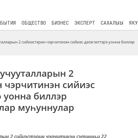
$
80.93
0.2
ОБЫТИЯ
ОБЩЕСТВО
БИЗНЕС
ЭКСПЕРТ
САХАЛЫЫ
ЯКУ
алларын 2 сийиэстэрин чэрчитинэн сийиэс дэлэгээттэрэ уонна биллэр
 учууталларын 2
н чэрчитинэн сийиэс
э уонна биллэр
лар муһуннулар
ын 2 сийиэстэрин чэрчитинэн сэтинньи 22