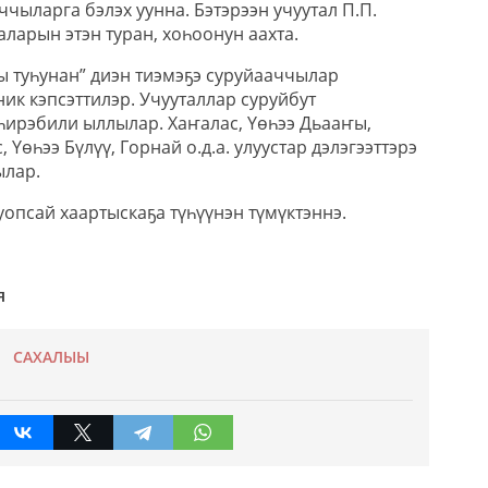
чыларга бэлэх уунна. Бэтэрээн учуутал П.П.
ларын этэн туран, хоһоонун аахта.
ы туһунан” диэн тиэмэҕэ суруйааччылар
ик кэпсэттилэр. Учууталлар суруйбут
һирэбили ыллылар. Хаҥалас, Үөһээ Дьааҥы,
Үөһээ Бүлүү, Горнай о.д.а. улуустар дэлэгээттэрэ
ылар.
опсай хаартыскаҕа түһүүнэн түмүктэннэ.
я
САХАЛЫЫ