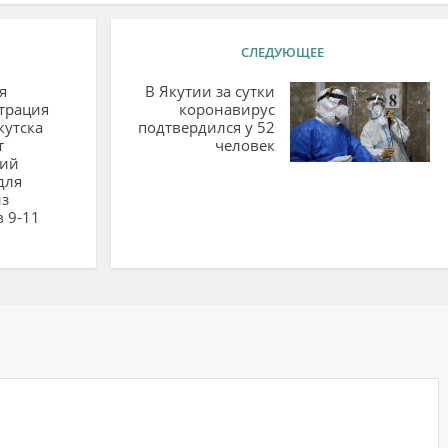
СЛЕДУЮЩЕЕ
я
В Якутии за сутки
трация
коронавирус
кутска
подтвердился у 52
т
человек
кий
для
из
 9-11
ий