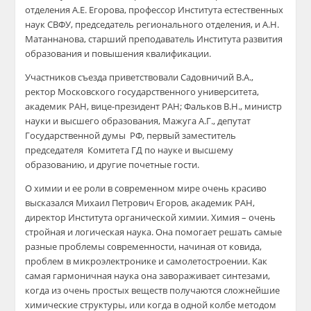
отделения А.Е. Егорова, профессор Института естественных
наук СВФУ, председатель регионального отделения, и А.Н.
Матаннанова, старший преподаватель Института развития
образования и повышения квалификации.
Участников съезда приветствовали Садовничий В.А.,
ректор Московского государственного университета,
академик РАН, вице-президент РАН; Фальков В.Н., министр
науки и высшего образования, Мажуга А.Г., депутат
Государственной думы РФ, первый заместитель
председателя Комитета ГД по науке и высшему
образованию, и другие почетные гости.
О химии и ее роли в современном мире очень красиво
высказался Михаил Петрович Егоров, академик РАН,
директор Института органической химии. Химия – очень
стройная и логическая наука. Она помогает решать самые
разные проблемы современности, начиная от ковида,
проблем в микроэлектронике и самолетостроении. Как
самая гармоничная наука она завораживает синтезами,
когда из очень простых веществ получаются сложнейшие
химические структуры, или когда в одной колбе методом