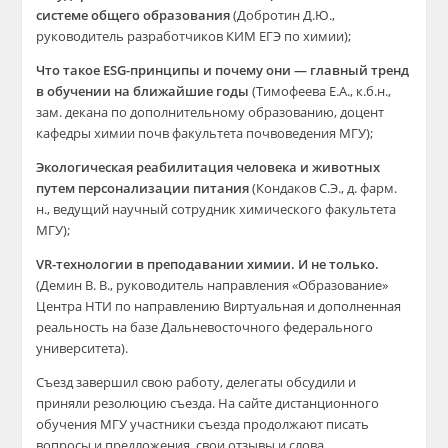
системе общего образования
(Добротин Д.Ю.,
руководитель разработчиков КИМ ЕГЭ по химии);
Что такое ESG-принципы и почему они — главный тренд
в обучении на ближайшие годы
(Тимофеева Е.А., к.б.н.,
зам. декана по дополнительному образованию, доцент
кафедры химии почв факультета почвоведения МГУ);
Экологическая реабилитация человека и животных
путем персонализации питания
(Кондаков С.Э., д. фарм.
н., ведущий научный сотрудник химического факультета
МГУ);
VR-технологии в преподавании химии. И не только.
(Демин В. В., руководитель направления «Образование»
Центра НТИ по направлению Виртуальная и дополненная
реальность на базе Дальневосточного федерального
университета).
Съезд завершил свою работу, делегаты обсудили и
приняли резолюцию съезда. На сайте дистанционного
обучения МГУ участники съезда продолжают писать
вопросы и предложения, свои отзывы и слова