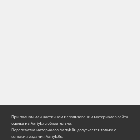
При полном или частичном использовании материалов сайта
ссылка на Aartyk.ru oбязательна.
Перепечатка материалов Aartyk.Ru допускается только с
согласия издания Aartyk.Ru.