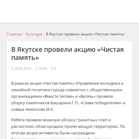
Главная
Культура
В Якутске провели акцию «Чистая память»
В Якутске провели акцию «Чистая
память»
29.05.2019
18:06
0
В рамках акции «Чистая память» Управление молодежи и
семейной политики города совместно с общественными
организациями «Вместе теплее» и «Витязь» провели
уборку памятников Башарина Г.П., «Слава победителям» и
сквера Аммосова М.К.
Ребята провели влажную уборку гранитных плит и
расчистили, облагородили прилегающую территорию. По
итогам акции активисты были награждены