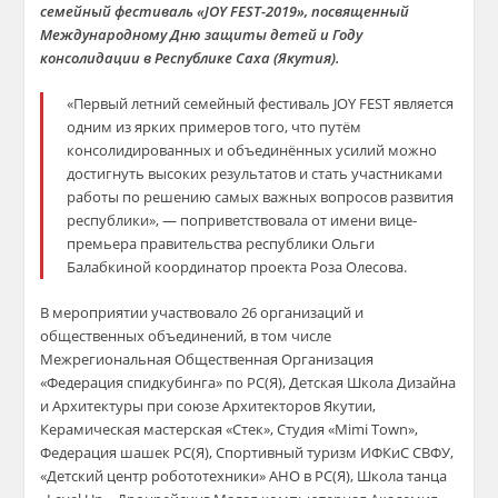
семейный фестиваль «JOY FEST-2019», посвященный
Международному Дню защиты детей и Году
консолидации в Республике Саха (Якутия).
«Первый летний семейный фестиваль JOY FEST является
одним из ярких примеров того, что путём
консолидированных и объединённых усилий можно
достигнуть высоких результатов и стать участниками
работы по решению самых важных вопросов развития
республики», — поприветствовала от имени вице-
премьера правительства республики Ольги
Балабкиной координатор проекта Роза Олесова.
В мероприятии участвовало 26 организаций и
общественных объединений, в том числе
Межрегиональная Общественная Организация
«Федерация спидкубинга» по РС(Я), Детская Школа Дизайна
и Архитектуры при союзе Архитекторов Якутии,
Керамическая мастерская «Стек», Студия «Mimi Town»,
Федерация шашек РС(Я), Спортивный туризм ИФКиС СВФУ,
«Детский центр робототехники» АНО в РС(Я), Школа танца