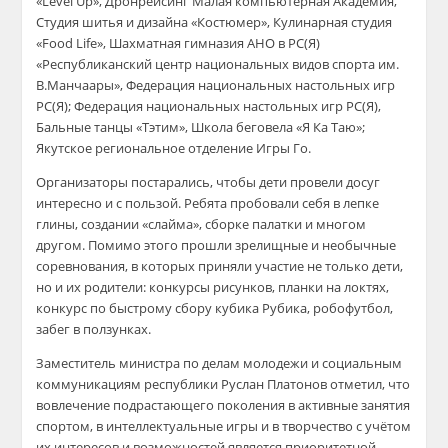
«Level Up», Дронрейсинг Малая компьютерная Академия,
Студия шитья и дизайна «Костюмер», Кулинарная студия
«Food Life», Шахматная гимназия АНО в РС(Я)
«Республиканский центр национальных видов спорта им.
В.Манчаары», Федерация национальных настольных игр
РС(Я); Федерация национальных настольных игр РС(Я),
Бальные танцы «Тэтим», Школа беговела «Я Ка Таю»;
Якутское региональное отделение Игры Го.
Организаторы постарались, чтобы дети провели досуг
интересно и с пользой. Ребята пробовали себя в лепке
глины, создании «слайма», сборке палатки и многом
другом. Помимо этого прошли зрелищные и необычные
соревнования, в которых приняли участие не только дети,
но и их родители: конкурсы рисунков, планки на локтях,
конкурс по быстрому сбору кубика Рубика, робофутбол,
забег в ползунках.
Заместитель министра по делам молодежи и социальным
коммуникациям республики Руслан Платонов отметил, что
вовлечение подрастающего поколения в активные занятия
спортом, в интеллектуальные игры и в творчество с учётом
их интересов и возможностей является приоритетной