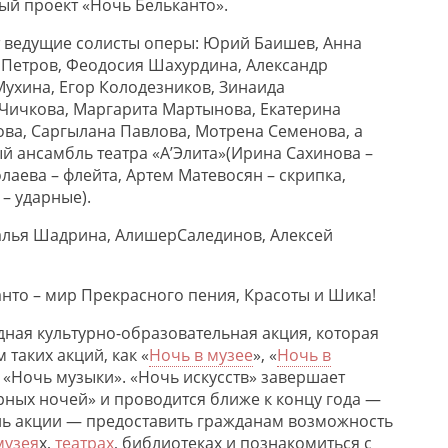
й проект «Ночь Бельканто».
 ведущие солисты оперы:
Юрий
Баишев
,
Анна
 Петров,
Феодосия
Шахурдина
, Александр
Мухина, Егор
Колодезников
,
Зинаида
Чичкова
, Маргарита Мартынова,
Екатерина
ова,
Саргылана
Павлова,
Мотрена
Семенова,
а
й ансамбль театра «
А
’
Элита
»
(Ирина
Сахинова
–
аева – флейта, Артем Матевосян – скрипка,
– ударные)
.
алья Шадрина,
Алишер
Салединов
, Алексей
анто – мир Прекрасного пения, Красоты и Шика!
ная культурно-образовательная акция, которая
таких акций, как «
Ночь в музее
», «
Ночь в
, «Ночь музыки». «Ночь искусств» завершает
рных ночей» и проводится ближе к концу года —
ль акции — предоставить гражданам возможность
музея
х,
театрах
, библиотеках и познакомиться с