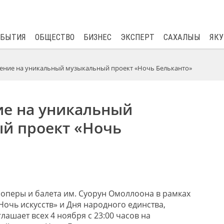
$
81.41
0.48
ОБЫТИЯ
ОБЩЕСТВО
БИЗНЕС
ЭКСПЕРТ
САХАЛЫЫ
ЯКУ
ние на уникальный музыкальный проект «Ночь Бельканто»
е на уникальный
й проект «Ночь
 оперы и балета им.
Суорун
Омоллоона в рамках
Ночь искусств» и Дня народного единства,
иглашает
всех
4 ноября
с 23:00 часов
на