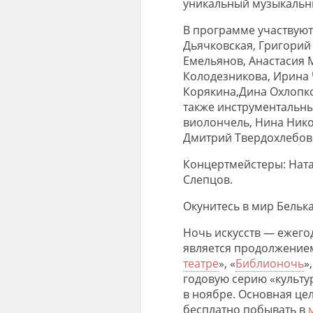
уникальный музыкальны
В программе участвуют
Дьячковская, Григорий
Емельянов,
Анастасия 
Колодезникова
, Ирина
Корякина
,
Д
ина
Охлопк
также инструментальны
виолончель, Нина Никол
Дмитрий Твердохлебов 
Концертмейстеры: Нат
Слепцов.
Окунитесь в мир Бельк
Ночь искусств
— ежегод
является продолжением 
театре
», «
Библионочь
»
годовую серию «культу
в ноябре. Основная це
бесплатно побывать
в