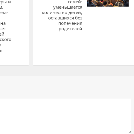
еры и
семей:
м.
уменьшается
ева-
количество детей,
оставшихся без
на
попечения
ает
родителей
ей
ского
а
ь
"
ий