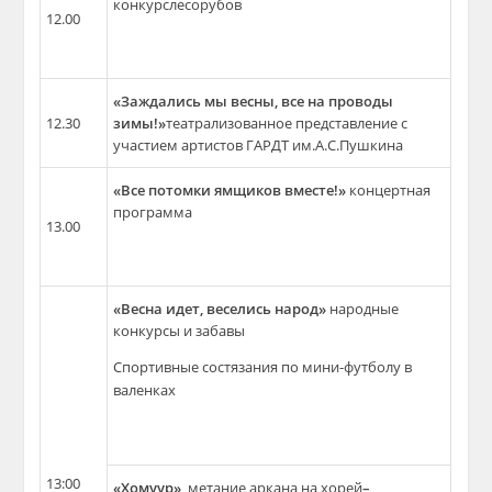
конкурслесорубов
12.00
«Заждались мы весны, все на проводы
12.30
зимы!»
театрализованное представление с
участием артистов ГАРДТ им.А.С.Пушкина
«Все потомки ямщиков вместе!»
концертная
программа
13.00
«Весна идет, веселись народ»
народные
конкурсы и забавы
Спортивные состязания по мини-футболу в
валенках
13:00
«Хомуур»,
метание аркана на хорей
–