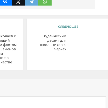
СЛЕДУЮЩЕЕ
иколаев и
Студенческий
ующий
десант для
м флотом
школьников с.
 Евменов
Черкех
ли
ние о
честве
ий