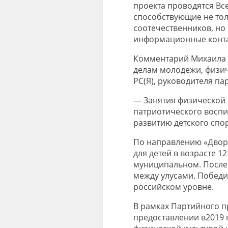
проекта проводятся Вс
способствующие не то
соотечественников, но
информационные конта
Комментарий Михаила Г
делам молодежи, физич
РС(Я), руководителя па
— Занятия физической к
патриотического воспит
развитию детского спо
По направлению «Дворо
для детей в возрасте 1
муниципальном. После
между улусами. Победи
российском уровне.
В рамках Партийного п
предоставлении в2019 г