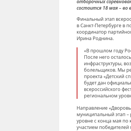
отборочных соревнован
состоится 18 мая – во 
Финальный этап всерос
в Санкт-Петербурге в п
координатор партийног
Ирина Роднина.
«В прошлом году Ро
После него осталось
инфраструктуры, во
болельщиков. Мы ре
проекта «Детский сп
будет дан официаль
всероссийского фес
региональном уровн
Направление «Дворовый
муниципальный этап –
уровне с конца мая по 
участием победителей 