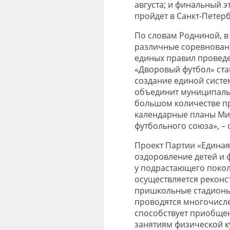
августа; и финальный 
пройдет в Санкт-Петерб
По словам Родниной, в
различные соревновани
единых правил провед
«Дворовый футбол» стан
создание единой систе
объединит муниципаль
большом количестве пр
календарные планы Мин
футбольного союза», –
Проект Партии «Единая
оздоровление детей и 
у подрастающего покол
осуществляется реконс
пришкольные стадионы
проводятся многочисле
способствует приобщен
занятиям физической к