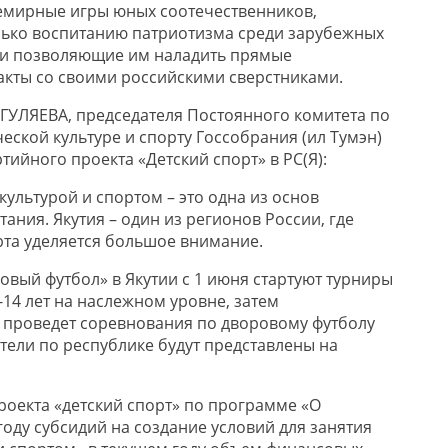
емирные игры юных соотечественников,
лько воспитанию патриотизма среди зарубежных
 и позволяющие им наладить прямые
кты со своими российскими сверстниками.
УЛЯЕВА, председателя Постоянного комитета по
еской культуре и спорту Госсобрания (ил Тумэн)
ртийного проекта «Детский спорт» в РС(Я):
ультурой и спортом – это одна из основ
ания. Якутия – один из регионов России, где
рта уделяется большое внимание.
вый футбол» в Якутии с 1 июня стартуют турниры
2-14 лет на наслежном уровне, затем
 проведет соревнования по дворовому футболу
тели по республике будут представлены на
роекта «детский спорт» по программе «О
оду субсидий на создание условий для занятия