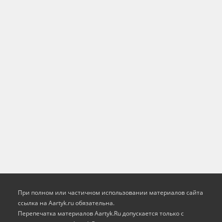
При полном или частичном использовании материалов сайта
ссылка на Aartyk.ru oбязательна.
Перепечатка материалов Aartyk.Ru допускается только с