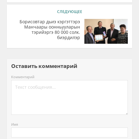
СЛЕДУЮЩЕЕ
Борисовтар дьиэ кэргэттэрэ
Манчаары оонньууларын
тэрийэргэ 80 000 солк.
биэрдилэр
Оставить комментарий
Комментарий
Имя