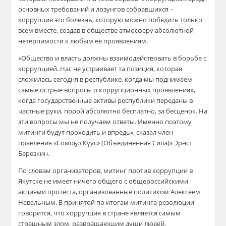
основных требований и лозунгов собравшихся –
коррупция это болезнь, которую можно победить только
всем вместе, создав в обществе атмосферу абсолютной
нетерпимости к любым ее проявлениям.
«Общество и власть должны взаимодействовать в борьбе с
коррупцией. Нас не устраивает та позиция, которая
сложилась сегодня в республике, когда мы поднимаем
самые острые вопросы о коррупционных проявлениях,
когда государственные активы республики переданы в
частные руки, порой абсолютно бесплатно, за бесценок. На
эти вопросы мы не получаем ответы. Именно поэтому
митинги будут проходить и впредь», сказал член
правления «Сомоҕо Күүс» (Объединенная Сила)» Эрнст
Березкин.
По словам организаторов, митинг против коррупции в
Якутске не имеет ничего общего с общероссийскими
акциями протеста, организованные политиком Алексеем
Навальным. В принятой по итогам митинга резолюции
говорится, что коррупция в стране является самым
страшным злом, развращающим души людей,