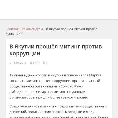
Главная
Рекомендуем
В Якутии прошёл митинг против
коррупции
В Якутии прошёл митинг против
коррупции
13.06.2017
17:47
0
12 июня в День России в Якутске в сквере Карла Маркса
состоялся митинг против коррупции, организованный
общественной организацией «Сомоҕо Күүс»
(Объединенная Сила)». На митинг, по данным
организаторов, пришли более трехсот человек.
Среди участников митинга – представители общественных
движений, политических партий, молодежи и люди,
которым небезразлична тема борьбы с коррупцией. Среди