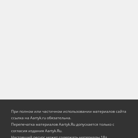
При полном или частичном использовании материалов сайта
ссылка на Aartyk.ru oбязательна.
Перепечатка материалов Aartyk.Ru допускается только с
согласия издания Aartyk.Ru.
Настоящий ресурс может содержать материалы 18+.