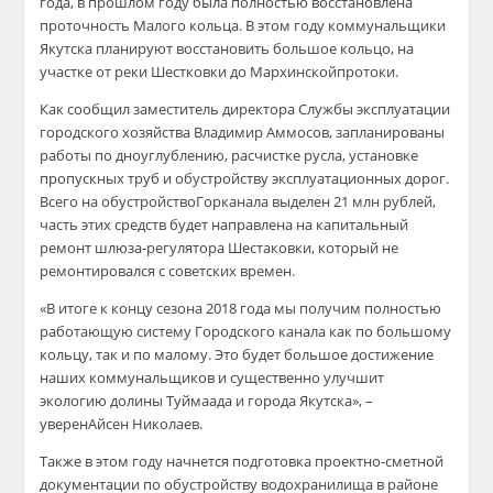
года, в прошлом году была полно
стью восстановлена
проточность М
алого кольца. В этом
году
коммунальщики
Якутска планируют
восстановить б
ольшое кольцо,
на
участке
от реки
Шестковки
до
Мархинской
протоки.
Как сообщил заместитель директора
Службы эксплуатаци
и
городского хозяйства Владимир
Аммосов
,
запланированы
работы по дноуглублению, расчистке русла
, установке
пропускных труб
и обустройству эксплуатационных
дорог
.
Всего на
обустройство
Горканала
выделен 21 млн рублей,
часть этих средств будет направлена на капитальный
ремонт шлюза-регулятора
Шестаковки
, который не
ремонтировался с советских времен.
«В итоге к концу сезона
2018 года
мы получи
м полностью
работающую систему Г
ородского канала
как
по большому
кольцу, так и по малому. Это будет большое достижение
наших коммунальщиков и
существенно улучшит
экологию долины
Туймаада
и города Якутска
»,
–
уверен
Айсен
Николаев
.
Также в этом году начнется подготовка проектно-сметной
документации по обустройству водохранилища в районе