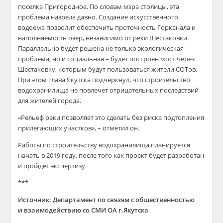
поселка Пригородное. По
словам
мэра столицы, эта
проблема назрела давно. Создание искусственного
водоема позволит обеспечить проточность
Горканала
и
наполняемость озер, независимо от
реки
Шестаковки
.
Параллельно
будет решена не только экологическая
проблема, но и социальная – будет построен мост через
Шестаковку
, которым будут пользоваться жители
СОТов
.
При этом глава Якутска подчеркнул, что строительство
водохранилища не повлечет отрицательных последствий
для жителей
города
.
«
Рельеф реки позволяет это сделать без риска подтопления
прилегающих участков
», – отметил он.
Р
аботы по строительству водохранилища
пла
нируется
начать в 2019 году
, после того как проект будет разработан
и пройдет экспертизу
.
***
Источник: Департамент по связям с общественностью
и
взаимодействию со СМИ
ОА
г.Якутска