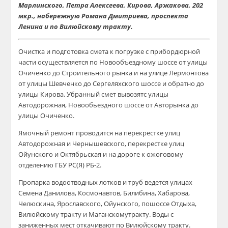
Марлинского, Пет
ра Алексеева, Кирова,
Аржакова
, 202
мкр
.,
набережную Романа Дмитриева, проспекта
Ленина и по Вилюйскому тракту.
Очистка и подготовка
смета
к погрузке
с
прибордюрной
части осуществляется по
Новообъездному
шоссе от улицы
Очиченко
до Строительного рынка и на улице Лермонтова
от улицы Шевченко до
Сергеляхского
шоссе и обратно до
улицы Кирова.
Убранный
смет вывозят
с улицы
Автодорожная,
Новообьездного
шоссе от
Авторынка
до
улицы
Очиченко
.
Ямочный ремонт
проводится на перекрестке улиц
Автодорожная и Чернышевского, перекрестке улиц
Ойунского
и Октябрьская и на дороге
к ожоговому
отделению ГБУ Р
С
(
Я) РБ
-2
.
Пропарка водоотводных лотков
и труб
ведется
улицах
Семена Данилова, Космонавтов,
Билибина
,
Хабарова,
Челюскина, Я
рославского,
О
йунского
,
по
шоссе
О
тды
ха,
В
илюйскому
тракт
у
и
Маганскому
тракту
.
В
оды с
заниженных мест
откачивают
по Вилюйскому тракту.