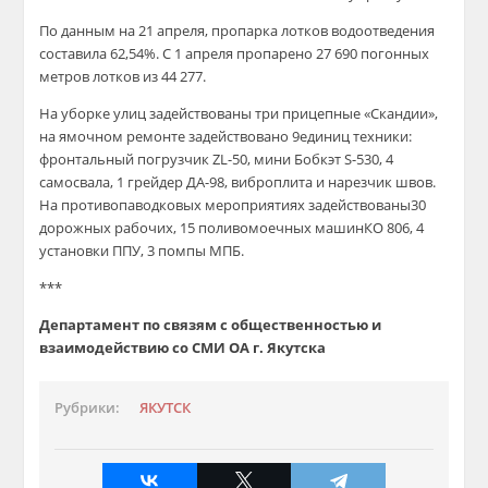
По
данным
на 21
апреля
,
пропарка лотков
водоотведения
составила
62,54
%. С 1 апреля пропарено
27 690
погонных
метров
лотков
из 44
277
.
На уборке улиц задействованы
три приц
епные «Скандии»,
на ямочном
ремонте задействовано 9
единиц техники
:
ф
ронтальный погрузчик ZL-50, мини
Бобкэт
S-530,
4
самосвала,
1 гре
йдер ДА-98
,
виброплита
и
нарезчик швов
.
На
противопаводковых
мероприятия
х
задействованы
30
дор
ожных
рабочих, 15 поливомоечных машин
КО 806, 4
установки
ППУ, 3
помпы МПБ.
***
Департамент по связям с общественностью и
взаимодействию со СМИ ОА г. Якутска
Рубрики:
ЯКУТСК