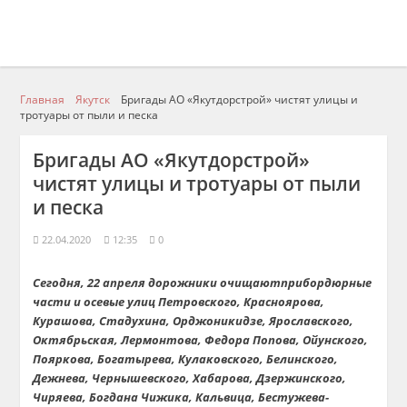
Главная
Якутск
Бригады АО «Якутдорстрой» чистят улицы и
тротуары от пыли и песка
Бригады АО «Якутдорстрой»
чистят улицы и тротуары от пыли
и песка
22.04.2020
12:35
0
Сегодня
, 22
апреля
дорожники
очищают
прибордюрные
части
и осевые
улиц
Петровского, Красноярова,
Курашова
,
Стадухина
, Орджоникидзе, Ярославского,
Октябрьская, Лермонтова, Федора Попова,
Ойунского
,
Пояркова,
Богатырева
, Кулаковского, Белинского,
Дежнева, Чернышевского, Хабарова, Дзержинского,
Чиряева
, Богдана Чижика,
Кальвица
, Бестужева-