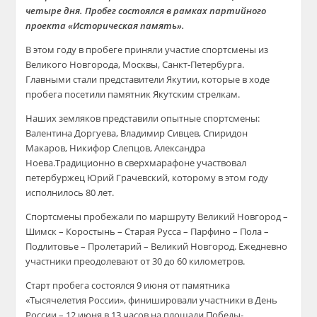
четыре дня. Пробег состоялся в рамках партийного
проекта «Историческая память».
В этом году в пробеге приняли участие спортсмены из
Великого Новгорода, Москвы, Санкт-Петербурга.
Главными стали представители Якутии, которые в ходе
пробега посетили памятник Якутским стрелкам.
Наших земляков представили опытные спортсмены:
Валентина Доргуева, Владимир Сивцев, Спиридон
Макаров, Никифор Слепцов, Александра
Ноева.Традиционно в сверхмарафоне участвовал
петербуржец Юрий Грачевский, которому в этом году
исполнилось 80 лет.
Спортсмены пробежали по маршруту Великий Новгород –
Шимск – Коростынь – Старая Русса – Парфино – Пола –
Подлитовье – Пролетарий – Великий Новгород. Ежедневно
участники преодолевают от 30 до 60 километров.
Старт пробега состоялся 9 июня от памятника
«Тысячелетия России», финишировали участники в День
России – 12 июня в 13 часов на площади Победы-