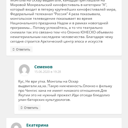
Монголы на Оскар выдвигали, канадцы приглашали на
Мировой Монреальский кинофестиваль в категории “А”,
который входит в пятерку крупнейших кинофестивалей мира,
Федеральный телеканал “Россия” 4 раза показывала,
монгольское телевидение показывает во время
Национального праздника Надом и в рамках новогодней
программы… Потому успокойтесь, а то что театрально
снимали так это связано тем что Олонхо ЮНЕСКО объявило
нематериальным наследием человечества. Благодаря чему
сегодня строится Арктический центр эпоса и искусств
Ответить
Семенов
15.06.2020 в 19:28
Кус, Не ври утка. Монголы на Оскар
выдвигали.ха,ха..’Такую никчемность.Олонхо к фильму
про Чингис хана не имеет никакого отношения.Для
Якутии это не нужный прожект.Иди отсюда блюдолиз
улан-баторских культурологов.
Ответить
Екатерина