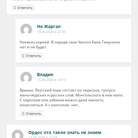
Ответить
Не Жаргал
14.06.2020 в 22:56
Никаких корней. В народе саха Чингиз Хана Темучина
нет и не будет.
Ответить
Владик
15.06.2020 в 14:10
Вранье. Якутский язык состоит из тюркских, тунгусо-
маньчжурских и русских слов. Монгольского в нем мало.
С киргизом или узбеком можно даже малость
изъясняться. А с монголом -нет..
Ответить
Ордос что такое знать не знаем
14.06.2020 в 22:58