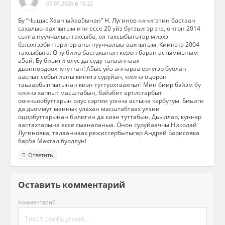
07.07.2020 в 10:22
Бу “Чыцыс Хаан ыйаа5ынан” Н. Лугинов кинигэтин бастаан
сахалыы аахпытым ити ессе 20 уйэ бутэьигэр этэ, онтон 2014
сылга нууччалыы тахсыба, ол тахсыбытыгар миэхэ
бэлэхтээбиттэригэр аны нууччалыы аахпытым. Киинэтэ 2004
тахсыбыта. Ону биир бастакынан керен баран астыммытым
а5ай. Бу биьиги олус да суду талааннаах
дьоннордоохпутуттан! А5ыс уйэ аннараа ертугэр буолан
ааспыт событиены кинигэ суруйан, киинэ оцорон
таьаарбыппытынан киэн туттуохтаахпыт! Мин биир бэйэм бу
киинэ хаппыт масштабын, бэйэбит артистарбыт
оонньообуттарын олус сэргии уонна астына кербутум. Биьиги
да дьоммут маннык улахан масштабтаах улэни
оцорбуттарынан билигин да киэн туттабын. Дьыллар, куннэр
аастахтарына ессе сыаналаныа. Онон суруйааччы Николай
Лугиновка, талааннаах режиссербытыгар Андрей Борисовка
бар5а Махтал буоллун!
Ответить
Оставить комментарий
Комментарий