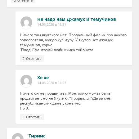
Ответить
Не надо нам Джамух и темучинов
14.06.2020 в 13:31
Ничего там якутского нет. Провальный фильм про чужого
завоевателя, чужую культуру. У якутов нет джамух,
темучинов, хорче..
“Плоды”фантазий любимчика тойоната.
Ответить
Хе хе
14.06.2020 в 14:27
Ничего он не продвигает. Монголию может быть
продвигает, но не Якутию. “Прорвался”?Да за счёт
республиканских денег, конечно.
Но 0.
Ответить
Тириис