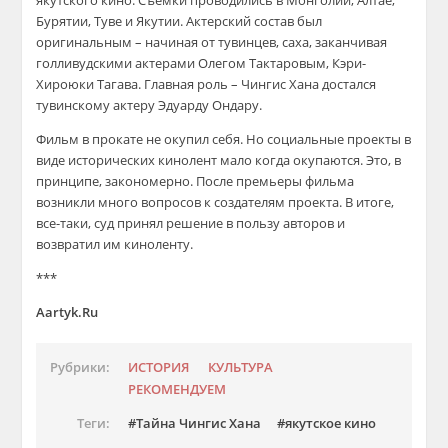
якутского кино. Съемки проводились в Монголии, Алтае,
Бурятии, Туве и Якутии. Актерский состав был
оригинальным – начиная от тувинцев, саха, заканчивая
голливудскими актерами Олегом Тактаровым, Кэри-
Хироюки Тагава. Главная роль – Чингис Хана достался
тувинскому актеру Эдуарду Ондару.
Фильм в прокате не окупил себя. Но социальные проекты в
виде исторических кинолент мало когда окупаются. Это, в
принципе, закономерно. После премьеры фильма
возникли много вопросов к создателям проекта. В итоге,
все-таки, суд принял решение в пользу авторов и
возвратил им киноленту.
***
Aartyk.Ru
Рубрики:
ИСТОРИЯ
КУЛЬТУРА
РЕКОМЕНДУЕМ
Теги:
Тайна Чингис Хана
якутское кино