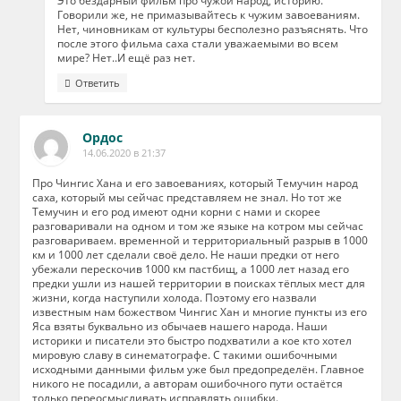
Это бездарный фильм про чужой народ, историю.
Говорили же, не примазывайтесь к чужим завоеваниям.
Нет, чиновникам от культуры бесполезно разъяснять. Что
после этого фильма саха стали уважаемыми во всем
мире? Нет..И ещё раз нет.
Ответить
Ордос
14.06.2020 в 21:37
Про Чингис Хана и его завоеваниях, который Темучин народ
саха, который мы сейчас представляем не знал. Но тот же
Темучин и его род имеют одни корни с нами и скорее
разговаривали на одном и том же языке на котром мы сейчас
разговариваем. временной и территориальный разрыв в 1000
км и 1000 лет сделали своё дело. Не наши предки от него
убежали перескочив 1000 км пастбищ, а 1000 лет назад его
предки ушли из нашей территории в поисках тёплых мест для
жизни, когда наступили холода. Поэтому его назвали
известным нам божеством Чингис Хан и многие пункты из его
Яса взяты буквально из обычаев нашего народа. Наши
историки и писатели это быстро подхватили а кое кто хотел
мировую славу в синематографе. С такими ошибочными
исходными данными фильм уже был предопределён. Главное
никого не посадили, а авторам ошибочного пути остаётся
только переосмысливать исправлять ошибки.