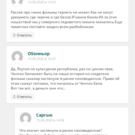
14.06.2020 в 14:53
Рассея про такие фильмы терпеть не может.Как не могут
уразуметь где черное а где белое.И каким боком.Из за этих
нашествий мы у северного ледовитого океана оказались.Еще
памятник поставте заодно всем разбойникам.
Ответить
О5онньор
14.06.2020 в 16:47
Да, Якутия не культурная республика, раз не ценим свое,
Чингиз Ханможет быть не наша история но создатели
фильма сахалар заглянули в ранее неизведанное. Право об
этом скажут потомки, что началось от Чингиз Хана.
Вот так вот, а деньги они что…
Ответить
Саргын
15.06.2020 в 14:06
Что значит заглянули в ранее неизведанное?