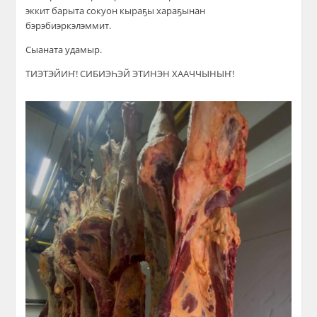
эккит барыта сокуон кыраҕы хараҕынан
бэрэбиэркэлэммит.
Сыаната удамыр.
ТИЭТЭЙИҤ! СИБИЭҺЭЙ ЭТИНЭН ХААЧЧЫНЫҤ!