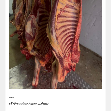
***
«
Туймаада
»
Агрохолдинг