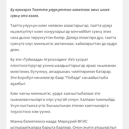
Бу к
үннэ
ргэ Таатта улууһуттан олохтоох эмис ынах
сүөһү этэ кэллэ.
Таатта улууһун киэҥ нэлэмэн алаастарыгар, таатта үрэҕэ
ньүөлсүппүт
киэҥ
хонууларыгар мэччийбит сүөһү этин
саха дьоно
төрүккүттэн билэ
р. Дэлэҕэ этиэхтэрэ дуо, таатта
сүөһүтэ олус минньигэс амтаннаах, хайаларыттан да ордук
диэн.
Бу эти
«
Туймаада
»
Агрохолдинг АУо куорат
олохтоохторугар уонна ыалдьыттарыгар араас ньыманан
миэстэнэн, бүтүннүү, аҥаарынан, чиэппэринэн батарар.
Эти Боробул нэһилиэгэр баар “Победа” хаһаайыстыба
аҕалбыт.
Ким чахчы минньигэс, үрдүк хаачыстыбалаах эти
сыаналааччыларга олус үчүгэй сонун. Халлаан тымныйда.
Уһун кыстыкка үгэс быһыытынан этинэн хааччынарга
тоҕоостоох кэм үүннэ.
Манна бэлиэтиэххэ наада
:
Меркурий ФГИС
ыспыраапкалара барыта бааллар. Онон эһиги атыыласпыт