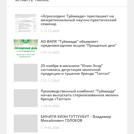
«Агрохолдинг Туймаада» приглашает на
межрегиональный научно-практический
семинар
17.12.2025
АО ФАПК “Туймаада” объявляет
предновогоднюю акцию “Прощеные дни”
01.12.2025
20 ноября в магазине “Илин Энэр”
состоялась дегустация молочной
продукции и тушенок бренда “Таптал”
21.11.2025
Производственный комбинат “Туймаада”
начал выпускать стерилизованное молоко
бренда «Таптал»
29.10.2025
БИҺИГИ КИЭН ТУТТУУБУТ – Владимир
Михайлович ГОЛОКОВ
19.02.2025