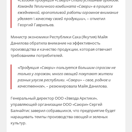
«
Сегодня продукция «Саюри» стала успешным брендом.
Команда Тепличного комбината «Саюри» в процессе
ежедневной, кропотливой работы огромное внимание
уделяет \ качеству своей продукции
», – отметил
Георгий Гаврильев.
Министр экономики Республики Саха (Якутия) Майя
Данилова обратила внимание на эффективность
производства и качество продукции, которая отвечает
требованиям потребителей.
«
Продукция «Саюри» пользуется большим спросом не
только у горожан, много овощей покупают жители
разных улусов республики. «Саюри» – свое, родное и
качественное
», – резюмировала Майя Данилова.
Генеральный директор ООО «Звезда Арктики»,
управляющей организации ООО «Саюри» Сергей
Балнайтис заверил собравшихся, что предприятие будет
наращивать темпы производства овощей и зеленых
культур.