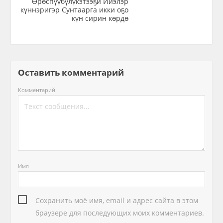
Өрөспүүбүлүкэтээҕи Ийэлэр
күннэригэр Сунтаарга икки оҕо
күн сирин көрдө
Оставить комментарий
Комментарий
Имя
Сохранить моё имя, email и адрес сайта в этом
браузере для последующих моих комментариев.