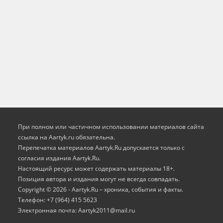
При полном или частичном использовании материалов сайта
ссылка на Aartyk.ru oбязательна.
Перепечатка материалов Aartyk.Ru допускается только с
согласия издания Aartyk.Ru.
Настоящий ресурс может содержать материалы 18+.
Позиция автора и издания могут не всегда совпадать.
Copyright © 2026 - Aartyk.Ru – хроника, события и факты.
Телефон: +7 (964) 415 5623
Электронная почта: Aartyk2011@mail.ru