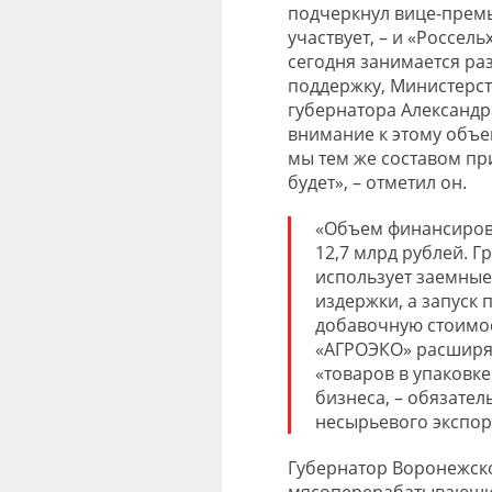
подчеркнул вице-премье
участвует, – и «Россел
сегодня занимается ра
поддержку, Министерст
губернатора Александра
внимание к этому объек
мы тем же составом при
будет», – отметил он.
«Объем финансирова
12,7 млрд рублей. 
использует заемные 
издержки, а запуск
добавочную стоимос
«АГРОЭКО» расширяе
«товаров в упаковке
бизнеса, – обязател
несырьевого экспорт
Губернатор Воронежско
мясоперерабатывающий