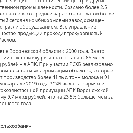
а, селекционно-генетический центр и другие
твенной промышленности. Создано более 2,5
ест на селе со средней заработной платой более
ытый сегодня комбикормовый завод оснащен
отрасли оборудованием. Все управление
ачество продукции проходит трехуровневый
Маслов.
т в Воронежской области с 2000 года. За это
ний в экономику региона составил 266 млрд
д рублей – в АПК. При участии РСХБ реализовано
троительства и модернизации объектов, которые
 производство более 41 тыс. тонн молока и 91
ом квартале 2019 года РСХБ выдал аграриям и
кохозяйственной продукции АПК Воронежской
му 9,7 млрд рублей, что на 23,5% больше, чем за
рошлого года.
сельхозбанк»