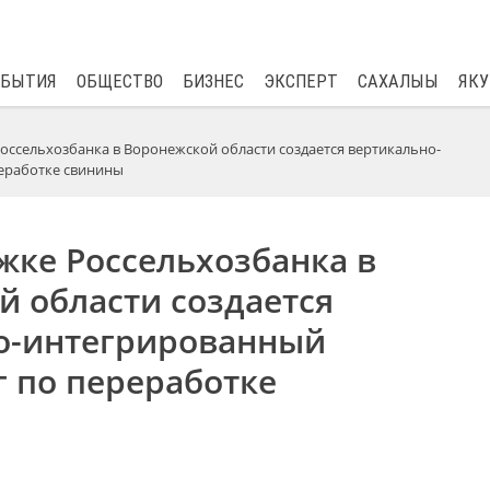
$
80.93
0.2
ОБЫТИЯ
ОБЩЕСТВО
БИЗНЕС
ЭКСПЕРТ
САХАЛЫЫ
ЯКУ
оссельхозбанка в Воронежской области создается вертикально-
еработке свинины
жке Россельхозбанка в
 области создается
о-интегрированный
 по переработке