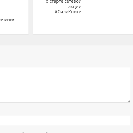
о старте сетевой
акции
#СилаКниги
личения
ий