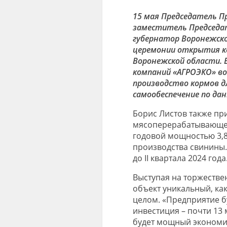
15 мая Председатель Пр
заместитель Председат
губернатор Воронежско
церемонии открытия ко
Воронежской области. 
компаний «АГРОЭКО» в
производство кормов д
самообеспечение по да
Борис Листов также пр
мясоперерабатывающег
годовой мощностью 3,8
производства свинины.
до II квартала 2024 года
Выступая на торжестве
объект уникальный, как
целом. «Предприятие б
инвестиция – почти 13 
будет мощный экономич