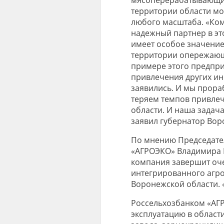
территории области м
любого масштаба. «Ком
надежный партнер в это
имеет особое значение
территории опережающ
примере этого предпри
привлечения других ин
заявились. И мы прора
теряем темпов привле
области. И наша задача
заявил губернатор Вор
По мнению Председате
«АГРОЭКО» Владимира 
компания завершит оче
интегрированного агро
Воронежской области. 
Россельхозбанком «АГР
эксплуатацию в област