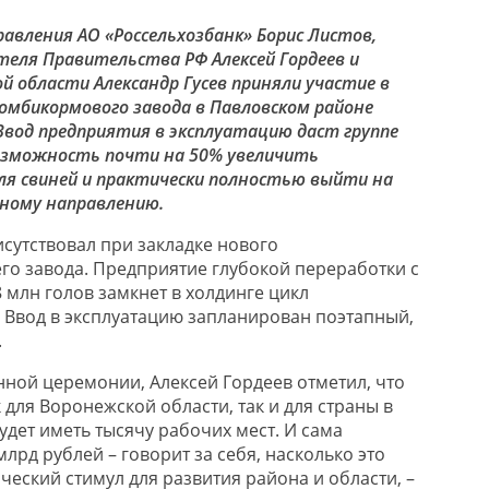
авления АО «Россельхозбанк» Борис Листов,
еля Правительства РФ Алексей Гордеев и
й области Александр Гусев приняли участие в
мбикормового завода в Павловском районе
Ввод предприятия в эксплуатацию даст группе
озможность почти на 50% увеличить
ля свиней и практически полностью выйти на
нному направлению.
исутствовал при закладке нового
о завода. Предприятие глубокой переработки с
 млн голов замкнет в холдинге цикл
 Ввод в эксплуатацию запланирован поэтапный,
.
нной церемонии, Алексей Гордеев отметил, что
 для Воронежской области, так и для страны в
удет иметь тысячу рабочих мест. И сама
млрд рублей – говорит за себя, насколько это
еский стимул для развития района и области, –