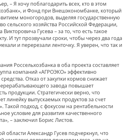
р, – Я хочу поблагодарить всех, кто в этом
ьхозбанк», и Фонд при Внешэкономбанке, который
звитием моногородов, выделяя государственную
во сельского хозяйства Российской Федерации,
 Викторовича Гусева – за то, что есть такое
ту. И тут прозвучали сроки, чтобы через два года
ехали и перерезали ленточку. Я уверен, что так и
ния Россельхозбанка в оба проекта составляет
Группа компаний «АГРОЭКО» эффективно
средства. Отказ от закупки кормов снижает
 перерабатывающего завода повышает
ть продукции. Стратегически верно, что
т линейку выпускаемых продуктов за счет
». Такой подход, с фокусом на рентабельности
ьное условие для развития качественного
а», – заключил Борис Листов.
й области Александр Гусев подчеркнул, что
 комплекс является примером того, что на