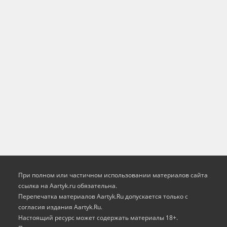
При полном или частичном использовании материалов сайта
ссылка на Aartyk.ru oбязательна.
Перепечатка материалов Aartyk.Ru допускается только с
согласия издания Aartyk.Ru.
Настоящий ресурс может содержать материалы 18+.