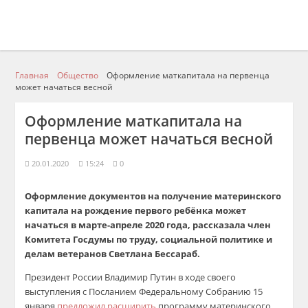
Главная
Общество
Оформление маткапитала на первенца
может начаться весной
Оформление маткапитала на
первенца может начаться весной
20.01.2020
15:24
0
Оформление документов на получение материнского
капитала на рождение первого ребёнка может
начаться в марте-апреле 2020 года, рассказала член
Комитета Госдумы по труду, социальной политике и
делам ветеранов Светлана Бессараб.
Президент России Владимир Путин в ходе своего
выступления с Посланием Федеральному Собранию 15
января
предложил расширить
программу материнского