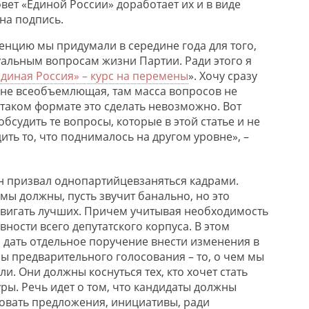
вет «Единой России» доработает их и в виде
на подпись.
нцию мы придумали в середине года для того,
уальным вопросам жизни Партии. Ради этого я
Единая Россия» – курс на перемены
». Хочу сразу
, не всеобъемлющая, там масса вопросов не
 таком формате это сделать невозможно. Вот
бсудить те вопросы, которые в этой статье и не
ть то, что поднималось на другом уровне», –
н призвал
однопартийцев
заняться кадрами.
 мы должны, пусть звучит банально, но это
двигать
лучших
. Причем учитывая необходимость
ности всего депутатского корпуса. В этом
л дать отдельное поручение внести изменения в
ы предварительного голосования – то, о чем мы
ли. Они должны коснуться тех, кто хочет стать
ры. Речь идет о том, что кандидаты должны
овать предложения, инициативы, ради