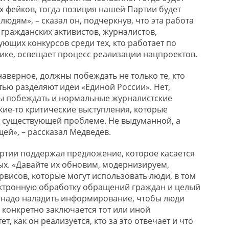
ых
фейков
, тогда позиция нашей Партии будет
людям», – сказал он, подчеркнув, что эта работа
гражданских активистов, журналистов,
ющих конкурсов среди тех, кто работает по
ке, освещает процесс реализации нацпроектов.
 наверное, должны побеждать не только те, кто
тью разделяют идеи «Единой России». Нет,
ы побеждать и нормальные журналистские
кие-то критические выступления, которые
 существующей проблеме. Не
выдуманной
, а
ей», – рассказал Медведев.
ртии поддержал предложение, которое касается
х. «Давайте их обновим, модернизируем,
висов, которые могут использовать люди, в том
ктронную
обработку обращений граждан и целый
о, надо наладить информирование, чтобы люди
 конкретно заключается тот или иной
, как он реализуется, кто за это отвечает и что