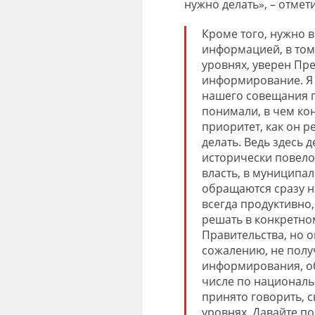
нужно делать», – отмет
Кроме того, нужно 
информацией, в том
уровнях, уверен Пр
информирование. Я 
нашего совещания г
понимали, в чем ко
приоритет, как он ре
делать. Ведь здесь 
исторически повелос
власть, в муниципал
обращаются сразу н
всегда продуктивно
решать в конкретном
Правительства, но 
сожалению, не получ
информирования, об
числе по националь
принято говорить, с
уровнях. Давайте п