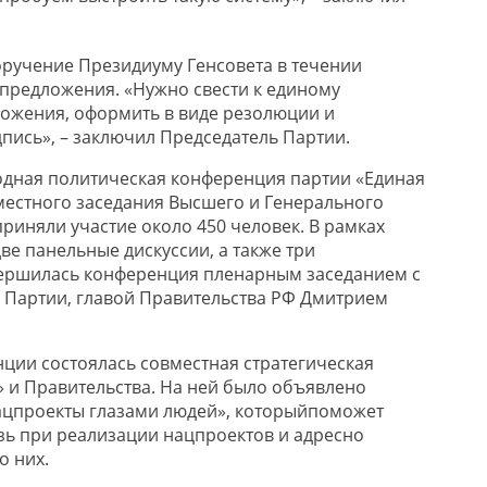
оручение Президиуму Генсовета в течени
и
 предложения. «Нужно свести к единому
ожения, оформить в виде резолюции и
пись», – заключил Председатель Партии.
одная политическая конференция партии «Единая
местного заседания Высшего и Генерального
приняли участие около 450 человек. В рамках
е панельные дискуссии, а также три
вершилась конференция пленарным заседанием с
 Партии, главой Правительства РФ Дмитрием
нции
состоялась совместная стратегическая
» и Правительства. На ней было объявлено
цпроекты глазами людей»,
который
поможет
зь при реализации нацпроектов и
адресно
о них.