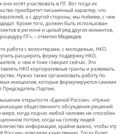
они хотят участвовать в ПГ. Вот тогда их
ьство приобретет письменный характер, что
ирателей, а с другой стороны, мы поймем, с чем
ндидат. Кроме того, должен быть использован
оектов в регионе и целый ряд других моментов,
роцедуру ПГ», – отметил Медведев.
это работа с волонтерами, с молодежью, НКО.
оручить расширить форму поддержку НКО,
теля, о чем я тоже говорил сейчас. Это
тавлять НКО корпоративные гранты и развивать
ерство
. Нужно также организовать работу по
имых инициатив, которые формулируются самими
л Председатель Партии.
вышение открытости «Единой России». «Нужно
рганизации общественного обсуждения решений
 мире, когда подчас любой человек не способен
ционном потоке, когда на голову людей
оличество информации, крайне важно, чтобы эту
 России» доводили качественно. Тогда будет