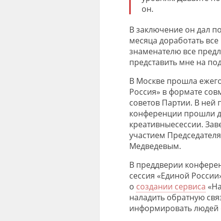
он.
В заключение он дал п
месяца доработать все
знаменателю все предл
представить мне на под
В Москве прошла ежег
Россия» в формате сов
советов Партии. В ней 
конференции прошли дв
креативные
сессии. За
участием Председателя
Медведевым.
В преддверии конфере
сессия «Единой России
о
создании сервиса
«На
наладить обратную свя
информировать людей 