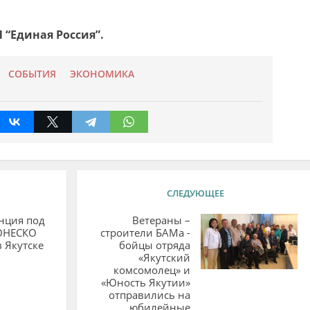
 “Единая Россия”.
СОБЫТИЯ
ЭКОНОМИКА
СЛЕДУЮЩЕЕ
нция под
Ветераны –
ЮНЕСКО
строители БАМа -
 Якутске
бойцы отряда
«Якутский
комсомолец» и
«Юность Якутии»
отправились на
юбилейные