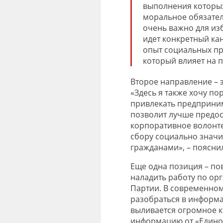
выполнения которых 
моральное обязател
очень важно для изб
идет конкретный ка
опыт социальных пр
который влияет на п
Второе направление – 
«Здесь я также хочу п
привлекать предпринима
позволит лучше предос
корпоративное
волонт
сбору социально знач
гражданами», – поясни
Еще одна позиция – по
наладить работу по о
Партии. В современном
разобраться в информа
выливается огромное к
информацию от «Единой