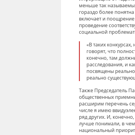
меньше так называем
гораздо более
понятна 
включает и поощрение 
проведение соответству
социальной проблемати
«В таких конкурсах,
говорят, что полнос
конечно, там должн
расследования, и ка
посвящены реально
реально существующ
Также Председатель Па
общественных приемны
расширим перечень сер
числе я имею
ввиду
эле
ряд других. И, конечн
лучше понимали, в чем
национальный приоритет