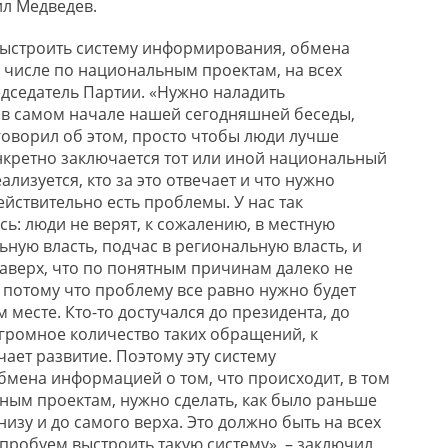
ил Медведев.
выстроить систему информирования, обмена
 числе по национальным проектам, на всех
едседатель Партии. «Нужно наладить
в самом начале нашей сегодняшней беседы,
оворил об этом, просто чтобы люди лучше
нкретно заключается тот или иной национальный
ализуется, кто за это отвечает и что нужно
действительно есть проблемы. У нас так
ь: люди не верят, к сожалению, в местную
ьную власть, подчас в региональную власть, и
аверх, что по понятным причинам далеко не
,
потому
что проблему все равно нужно будет
 месте. Кто-то достучался до президента, до
огромное количество таких обращений, к
ает развитие. Поэтому эту систему
мена информацией о том, что происходит, в том
ным проектам, нужно сделать, как было раньше
низу и до самого верха. Это должно быть на всех
опробуем выстроить такую систему», – заключил