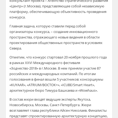
консультант проекта – Агентство стратегического развития
«Центр» (г.Москва), представляющее собой независимую
платформу, обеспечивающую объективность проведения
конкурса.
Главная задача, которую ставили перед собой
организаторы конкурса, – создание инновационного
пространства, отражающего новые видения в области
проектирования общественных пространств в условиях
Севера.
Отметим, что конкурс стартовал 20 ноября прошлого года
в рамках XXVI Международного фестиваля
«Зодчество-2018» в г.Москве. В нем приняли участие 87
российских и международных компаний. По итогам
голосования в финал вошли 5 участников: консорциумы
«KUYAAR», «ATRIUM/ВОСТОК+», «ICUBE/Smart Heart»,
архитектурное бюро Тимура Башкаева и «Wowhaus».
В состав жюри входят ведущие эксперты Якутска,
Новосибирска, Москвы, Санкт-Петербурга. Жюри
возглавляет глава республики Айсен Николаев. Финалисты
представят спроектированную архитектурную концепцию,