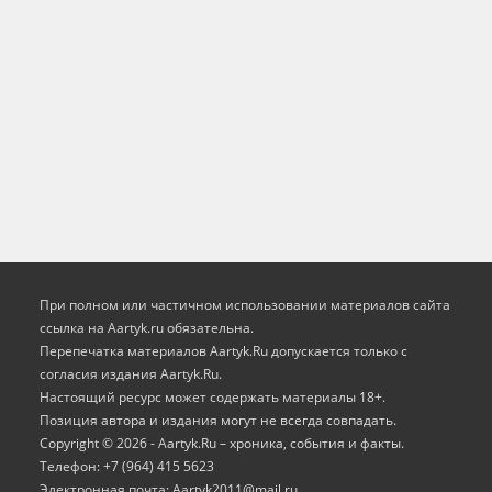
При полном или частичном использовании материалов сайта
ссылка на Aartyk.ru oбязательна.
Перепечатка материалов Aartyk.Ru допускается только с
согласия издания Aartyk.Ru.
Настоящий ресурс может содержать материалы 18+.
Позиция автора и издания могут не всегда совпадать.
Copyright © 2026 - Aartyk.Ru – хроника, события и факты.
Телефон: +7 (964) 415 5623
Электронная почта: Aartyk2011@mail.ru