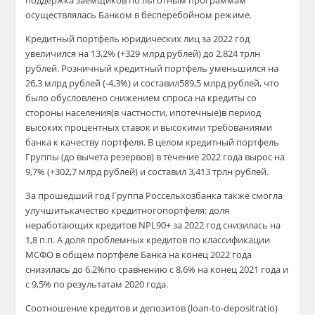
поддержка заемщиков по льготным программам
осуществлялась Банком в бесперебойном режиме.
Кредитный портфель юридических лиц за 2022 год
увеличился на 13,2% (+329 млрд рублей) до 2,824 трлн
рублей. Розничный кредитный портфель уменьшился на
26,3 млрд рублей (-4,3%) и составил589,5 млрд рублей, что
было обусловлено снижением спроса на кредиты со
стороны населения(в частности, ипотечные)в период
высоких процентных ставок и высокими требованиями
банка к качеству портфеля. В целом кредитный портфель
Группы (до вычета резервов) в течение 2022 года вырос на
9,7% (+302,7 млрд рублей) и составил 3,413 трлн рублей.
За прошедший год Группа Россельхозбанка также смогла
улучшитькачество кредитногопортфеля: доля
неработающих кредитов NPL90+ за 2022 год снизилась на
1,8 п.п. А доля проблемных кредитов по классификации
МСФО в общем портфеле Банка на конец 2022 года
снизилась до 6,2%по сравнению с 8,6% на конец 2021 года и
с 9,5% по результатам 2020 года.
Соотношение кредитов и депозитов (loan-to-depositratio)