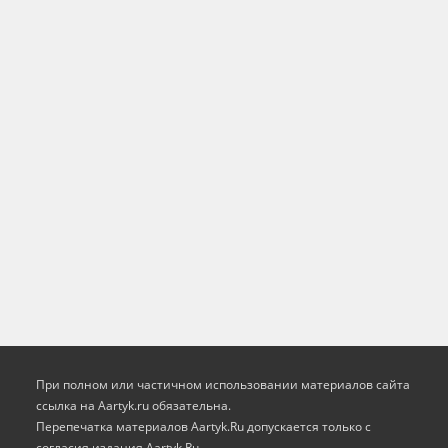
При полном или частичном использовании материалов сайта
ссылка на Aartyk.ru oбязательна.
Перепечатка материалов Aartyk.Ru допускается только с
согласия издания Aartyk.Ru.