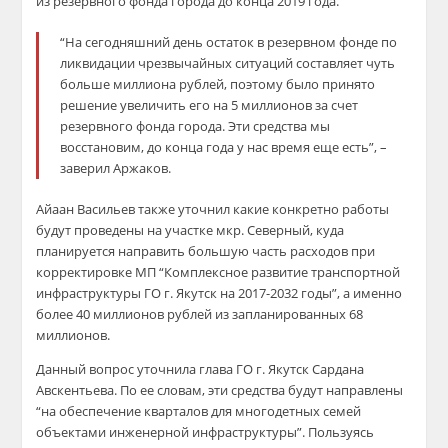
из резервного фонда города до конца 2019 года.
“На сегодняшний день остаток в резервном фонде по
ликвидации чрезвычайных ситуаций составляет чуть
больше миллиона рублей, поэтому было принято
решение увеличить его на 5 миллионов за счет
резервного фонда города. Эти средства мы
восстановим, до конца года у нас время еще есть”, –
заверил Аржаков.
Айаан Васильев также уточнил какие конкретно работы
будут проведены на участке мкр. Северный, куда
планируется направить большую часть расходов при
корректировке МП “Комплексное развитие транспортной
инфраструктуры ГО г. Якутск на 2017-2032 годы”, а именно
более 40 миллионов рублей из запланированных 68
миллионов.
Данный вопрос уточнила глава ГО г. Якутск Сардана
Авскентьева. По ее словам, эти средства будут направлены
“на обеспечение кварталов для многодетных семей
объектами инженерной инфраструктуры”. Пользуясь