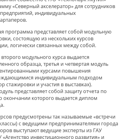
амму «Северный акселератор» для сотрудников
предприятий, индивидуальных
артаперов.
ая программа представляет собой модульную
вки, состоящую из нескольких курсов
и, логически связанных между собой.
 второго модульного курса выдается
ленного образца, третья и четвертая модуль
иентированными курсами повышения
вождающимися индивидуальным подходом
р стажировки и участия в выставках).
уль представляет собой защиту отчета по
о окончании которого выдается диплом
а.
курсов предусмотрены так называемые «встречи
р-классы) с ведущими предпринимателями города
кторов выступают ведущие эксперты из ГАУ
У «Агентство инвестиционного развития» и