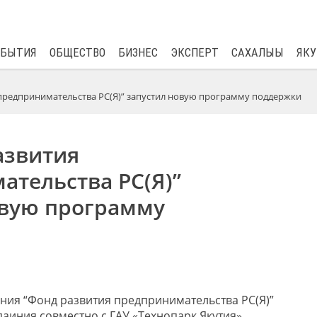
$
81.41
0.48
ОБЫТИЯ
ОБЩЕСТВО
БИЗНЕС
ЭКСПЕРТ
САХАЛЫЫ
ЯКУ
предпринимательства РС(Я)” запустил новую программу поддержки
азвития
ательства РС(Я)”
овую программу
ия “Фонд развития предпринимательства РС(Я)”
аиния совместно с ГАУ «Технопарк Якутия»