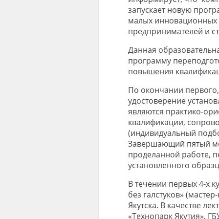
запускает новую прогр
малых инновационных 
предпринимателей и ст
Данная образовательн
программу переподгото
повышения квалификаци
По окончании первого,
удостоверение установ
являются практико-ор
квалификации, сопро
(индивидуальный подбо
Завершающий пятый мод
проделанной работе, п
установленного образц
В течении первых 4-х 
без галстуков» (масте
Якутска. В качестве ле
«Технопарк Якутия», ГБ